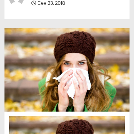
Сен 23, 2018
о
м
у