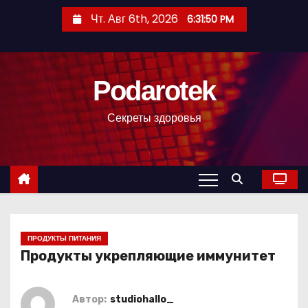
П
Чт. Авг 6th, 2026
6:31:51 PM
е
р
е
Podarotek
й
т
Секреты здоровья
и
к
с
о
д
е
р
ПРОДУКТЫ ПИТАНИЯ
Продукты укрепляющие иммунитет
ж
и
м
Автор:
studiohallo_