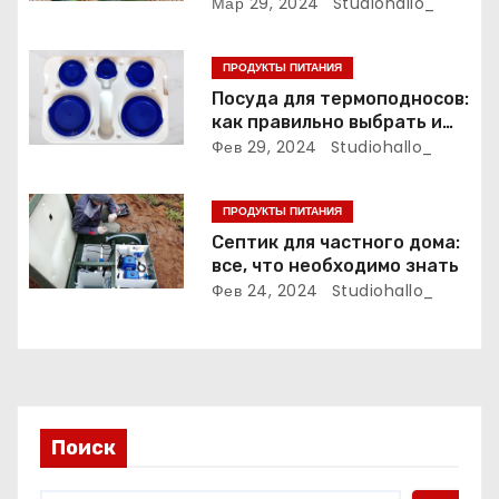
о
японской кухне
Мар 29, 2024
Studiohallo_
з
ПРОДУКТЫ ПИТАНИЯ
а
Посуда для термоподносов:
как правильно выбрать и
п
использовать
Фев 29, 2024
Studiohallo_
и
ПРОДУКТЫ ПИТАНИЯ
с
Септик для частного дома:
все, что необходимо знать
я
Фев 24, 2024
Studiohallo_
м
Поиск