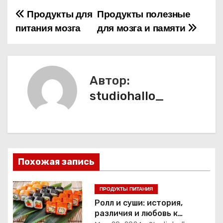
Продукты для
Продукты полезные
Н
питания мозга
для мозга и памяти
а
в
и
Автор:
studiohallo_
г
а
ц
и
Похожая запись
я
ПРОДУКТЫ ПИТАНИЯ
п
Ролл и суши: история,
различия и любовь к