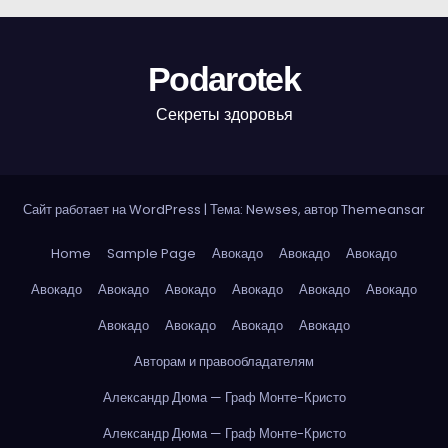
Podarotek
Секреты здоровья
Сайт работает на WordPress
|
Тема: Newses, автор
Themeansar
Home
Sample Page
Авокадо
Авокадо
Авокадо
Авокадо
Авокадо
Авокадо
Авокадо
Авокадо
Авокадо
Авокадо
Авокадо
Авокадо
Авокадо
Авторам и правообладателям
Александр Дюма — Граф Монте-Кристо
Александр Дюма — Граф Монте-Кристо