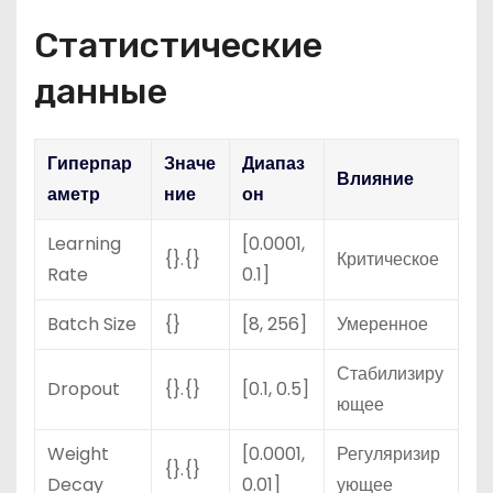
Статистические
данные
Гиперпар
Значе
Диапаз
Влияние
аметр
ние
он
Learning
[0.0001,
{}.{}
Критическое
Rate
0.1]
Batch Size
{}
[8, 256]
Умеренное
Стабилизиру
Dropout
{}.{}
[0.1, 0.5]
ющее
Weight
[0.0001,
Регуляризир
{}.{}
Decay
0.01]
ующее