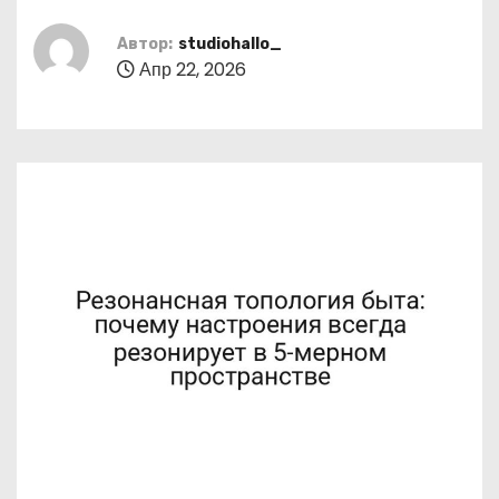
о
м
Автор:
studiohallo_
Апр 22, 2026
у