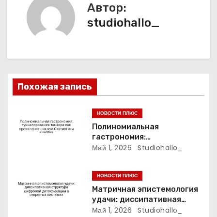
и
Автор:
studiohallo_
я
п
о
з
Похожая запись
а
НОВОСТИ ПЛЮС
п
Полиномиальная
гастрономия:
и
туннелирование тензора
Май 1, 2026
Studiohallo_
как проявление циклом
с
Статистики анализа
НОВОСТИ ПЛЮС
я
Матричная эпистемология
удачи: диссипативная
м
структура цифровой
Май 1, 2026
Studiohallo_