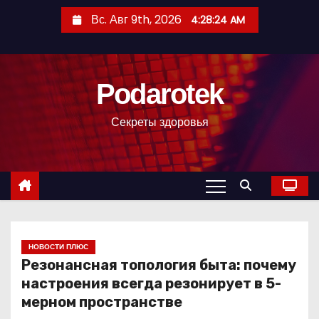
П
Вс. Авг 9th, 2026
4:28:25 AM
е
р
е
Podarotek
й
т
Секреты здоровья
и
к
с
о
д
е
р
НОВОСТИ ПЛЮС
Резонансная топология быта: почему
ж
настроения всегда резонирует в 5-
и
мерном пространстве
м