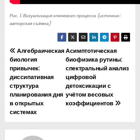
Рис. 1. Визуализация ключевого процесса (источник:
авторская съёмка)
Алгебраическая
Асимптотическая
Н
биология
биофизика рутины:
а
привычек:
спектральный анализ
диссипативная
цифровой
в
структура
детоксикации с
и
планирования дня
учётом весовых
в открытых
коэффициентов
г
системах
а
ц