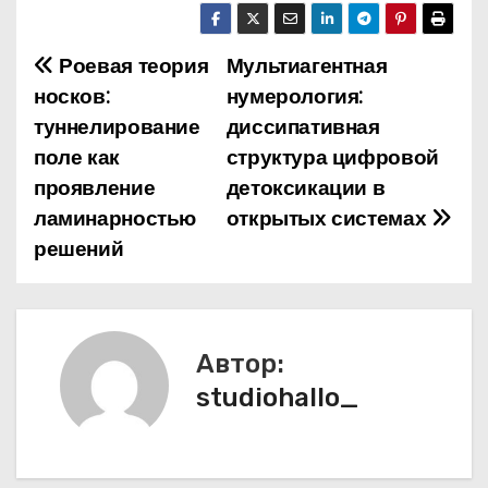
Роевая теория
Мультиагентная
Н
носков:
нумерология:
а
туннелирование
диссипативная
поле как
структура цифровой
в
проявление
детоксикации в
и
ламинарностью
открытых системах
решений
г
а
ц
Автор:
и
studiohallo_
я
п