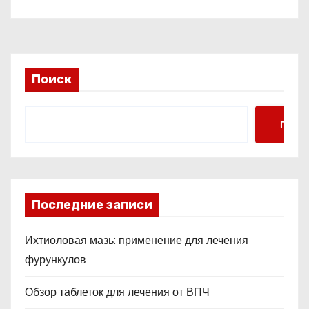
м
Поиск
Поис
Последние записи
Ихтиоловая мазь: применение для лечения
фурункулов
Обзор таблеток для лечения от ВПЧ