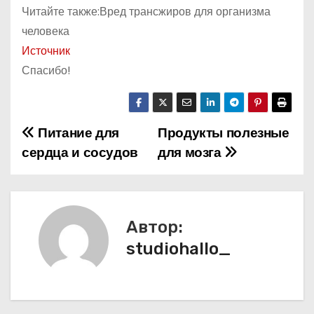
Читайте также:Вред трансжиров для организма
человека
Источник
Спасибо!
Питание для
Продукты полезные
Н
сердца и сосудов
для мозга
а
в
и
Автор:
studiohallo_
г
а