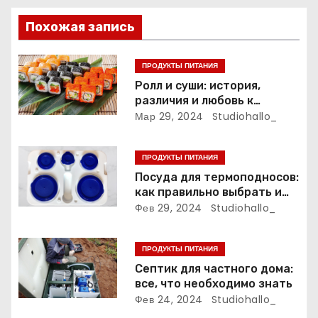
ц
и
Похожая запись
я
ПРОДУКТЫ ПИТАНИЯ
п
Ролл и суши: история,
различия и любовь к
о
японской кухне
Мар 29, 2024
Studiohallo_
з
ПРОДУКТЫ ПИТАНИЯ
а
Посуда для термоподносов:
как правильно выбрать и
п
использовать
Фев 29, 2024
Studiohallo_
и
ПРОДУКТЫ ПИТАНИЯ
с
Септик для частного дома:
все, что необходимо знать
я
Фев 24, 2024
Studiohallo_