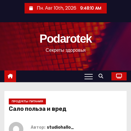
П
Пн. Авг 10th, 2026
9:48:11 AM
е
р
е
Podarotek
й
т
Секреты здоровья
и
к
с
о
д
е
р
ПРОДУКТЫ ПИТАНИЯ
Сало польза и вред
ж
и
м
Автор:
studiohallo_