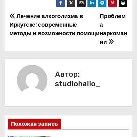
Лечение алкоголизма в
Проблем
Н
Иркутске: современные
а
а
методы и возможности помощи
наркоман
ии
в
и
г
Автор:
а
studiohallo_
ц
и
я
Похожая запись
п