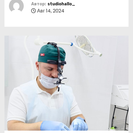
о
Автор:
studiohallo_
Авг 14, 2024
м
у