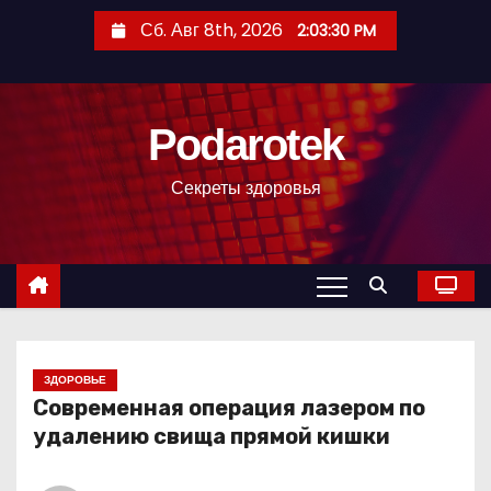
П
Сб. Авг 8th, 2026
2:03:31 PM
е
р
е
Podarotek
й
т
Секреты здоровья
и
к
с
о
д
е
р
ЗДОРОВЬЕ
Современная операция лазером по
ж
удалению свища прямой кишки
и
м