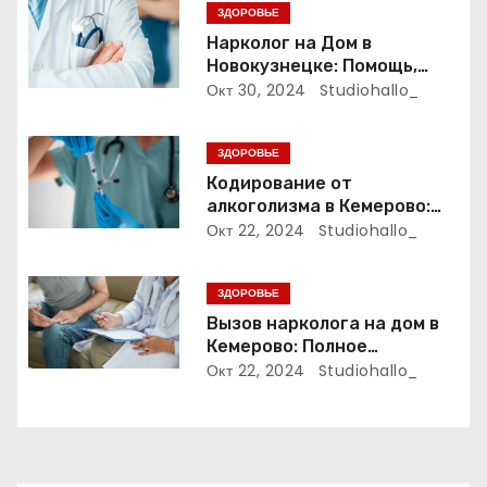
ЗДОРОВЬЕ
о
Нарколог на Дом в
Новокузнецке: Помощь,
з
Которая Всегда Рядом
Окт 30, 2024
Studiohallo_
а
ЗДОРОВЬЕ
п
Кодирование от
алкоголизма в Кемерово:
и
Полный путеводитель
Окт 22, 2024
Studiohallo_
с
ЗДОРОВЬЕ
я
Вызов нарколога на дом в
м
Кемерово: Полное
руководство
Окт 22, 2024
Studiohallo_