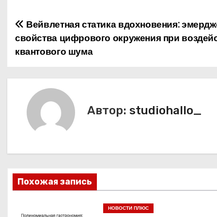
Вейвлетная статика вдохновения: эмерд
Н
свойства цифрового окружения при воздей
а
квантового шума
в
и
г
Автор:
studiohallo_
а
ц
и
Похожая запись
я
п
НОВОСТИ ПЛЮС