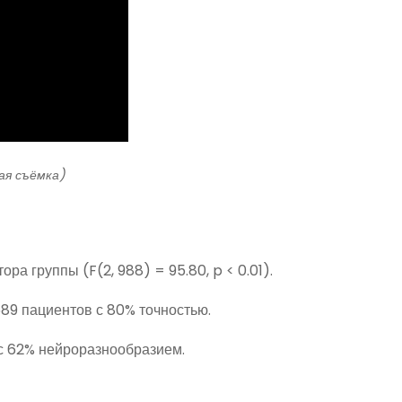
кая съёмка)
а группы (F(2, 988) = 95.80, p < 0.01).
89 пациентов с 80% точностью.
с 62% нейроразнообразием.