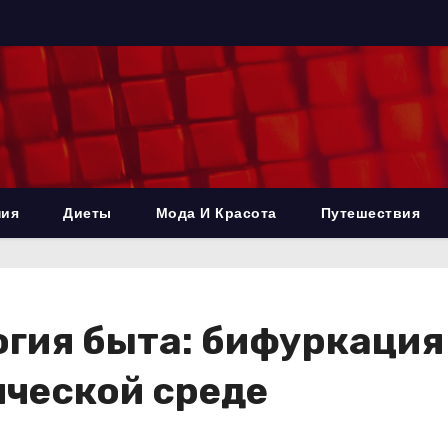
ния
Диеты
Мода И Красота
Путешествия
огия быта: бифуркация
ической среде