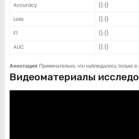
Accuracy
{}.{}
Loss
{}.{}
F1
{}.{}
AUC
{}.{}
Аннотация:
Примечательно, что наблюдалось только в п
Видеоматериалы исслед