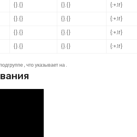
{}.{}
{}.{}
{:+.1f}
{}.{}
{}.{}
{:+.1f}
{}.{}
{}.{}
{:+.1f}
{}.{}
{}.{}
{:+.1f}
одгруппе , что указывает на .
ования