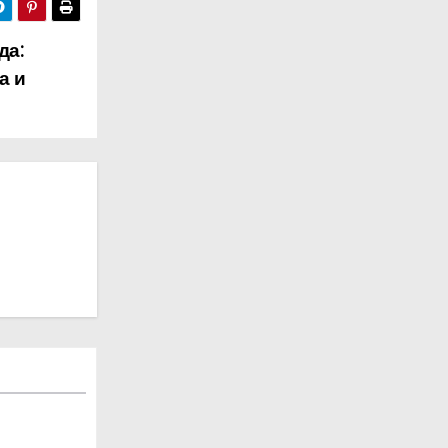
да:
а и