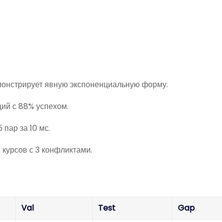
емонстрирует явную экспоненциальную форму.
ий с 88% успехом.
пар за 10 мс.
 курсов с 3 конфликтами.
Val
Test
Gap