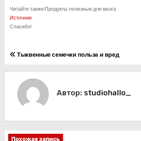
Читайте также:Продукты полезные для мозга
Источник
Спасибо!
Тыквенные семечки польза и вред
Н
а
в
Автор:
studiohallo_
и
г
а
ц
Похожая запись