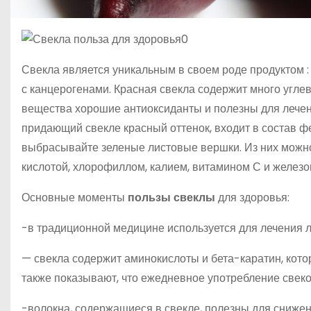
Свекла является уникальным в своем роде продуктом :
с канцерогенами. Красная свекла содержит много угле
вещества хорошие антиоксиданты и полезны для лечени
придающий свекле красный оттенок, входит в состав ф
выбрасывайте зеленые листовые вершки. Из них можно 
кислотой, хлорофиллом, калием, витамином С и железо
Основные моменты
пользы свеклы
для здоровья:
-в традиционной медицине используется для лечения л
— свекла содержит аминокислоты и бета-каратин, ко
также показывают, что ежедневное употребление свеко
-волокна, содержащиеся в свекле, полезны для снижен