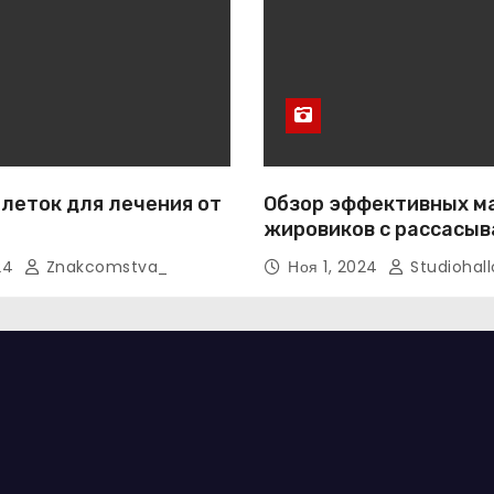
леток для лечения от
Обзор эффективных м
жировиков с рассасы
эффектом
024
Znakcomstva_
Ноя 1, 2024
Studiohall