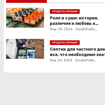
и
ПРОДУКТЫ ПИТАНИЯ
я
Ролл и суши: история,
различия и любовь к
п
японской кухне
Мар 29, 2024
Studiohallo_
о
ПРОДУКТЫ ПИТАНИЯ
з
Септик для частного дом
а
все, что необходимо зна
Фев 24, 2024
Studiohallo_
п
и
с
я
м