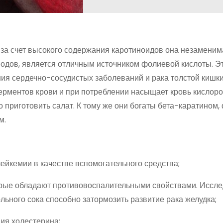
 за счет высокого содержания каротиноидов она незаменим
водов, является отличным источником фолиевой кислоты. Э
я сердечно-сосудистых заболеваний и рака толстой кишки
ерментов крови и при потреблении насыщает кровь кислоро
приготовить салат. К тому же они богаты бета-каратином,
м.
ейкемии в качестве вспомогательного средства;
торые обладают противовоспалительными свойствами. Иссл
льного сока способно затормозить развитие рака желудка;
ия холестерина;