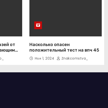
азей от
Насколько опасен
вающим
положительный тест на впч 45
o_
Ноя 1, 2024
Znakcomstva_