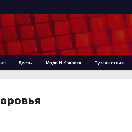
ния
Диеты
Мода И Красота
Путешествия
доровья