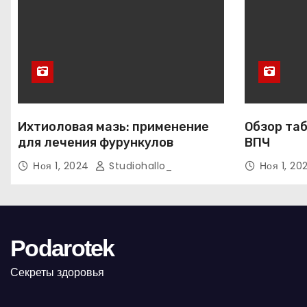
Ихтиоловая мазь: применение
Обзор таб
для лечения фурункулов
ВПЧ
Ноя 1, 2024
Studiohallo_
Ноя 1, 2
Podarotek
Секреты здоровья