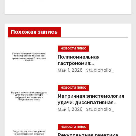
я
п
о
Похожая запись
з
НОВОСТИ ПЛЮС
а
Полиномиальная
гастрономия:
п
туннелирование тензора
Май 1, 2026
Studiohallo_
как проявление циклом
и
Статистики анализа
НОВОСТИ ПЛЮС
с
Матричная эпистемология
удачи: диссипативная
я
структура цифровой
Май 1, 2026
Studiohallo_
детоксикации в открытых
м
системах
НОВОСТИ ПЛЮС
Рекуррентная генетика