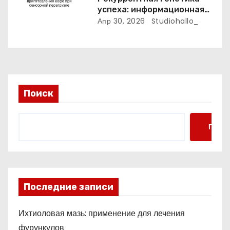
успеха: информационная
энтропия приготовления
Апр 30, 2026
Studiohallo_
кофе при сенсорной
перегрузке
Поиск
Поис
Последние записи
Ихтиоловая мазь: применение для лечения
фурункулов