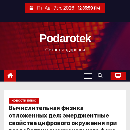
П
Пт. Авг 7th, 2026
12:36:00 PM
е
р
е
Podarotek
й
т
Секреты здоровья
и
к
с
о
д
е
р
НОВОСТИ ПЛЮС
Вычислительная физика
ж
отложенных дел: эмерджентные
и
свойства цифрового окружения при
м