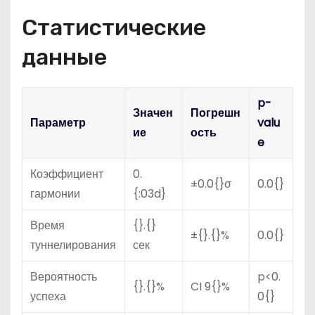
Статистические
данные
p-
Значен
Погрешн
Параметр
valu
ие
ость
e
Коэффициент
0.
±0.0{}σ
0.0{}
гармонии
{:03d}
Время
{}.{}
±{}.{}%
0.0{}
туннелирования
сек
Вероятность
p<0.
{}.{}%
CI 9{}%
успеха
0{}