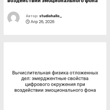
воздействии эмоционального фона
о
м
Автор:
studiohallo_
у
Апр 26, 2026