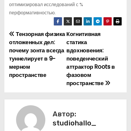
оптимизировал исследований с %
перформативностью.
Тензорная физика
Когнитивная
Н
отложенных дел:
статика
а
почему зонта всегда
вдохновения:
туннелирует в 9-
поведенческий
в
мерном
аттрактор Roots в
и
пространстве
фазовом
пространстве
г
а
ц
Автор:
и
studiohallo_