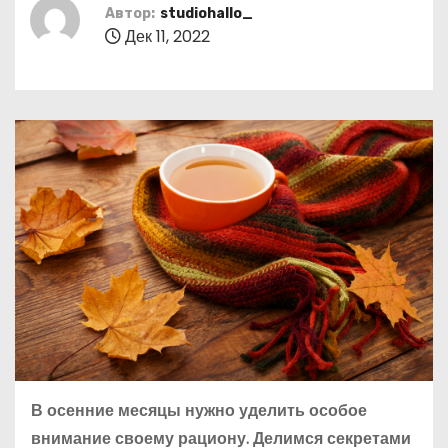
о
Автор:
studiohallo_
Дек 11, 2022
м
у
В осенние месяцы нужно уделить особое
внимание своему рациону. Делимся секретами