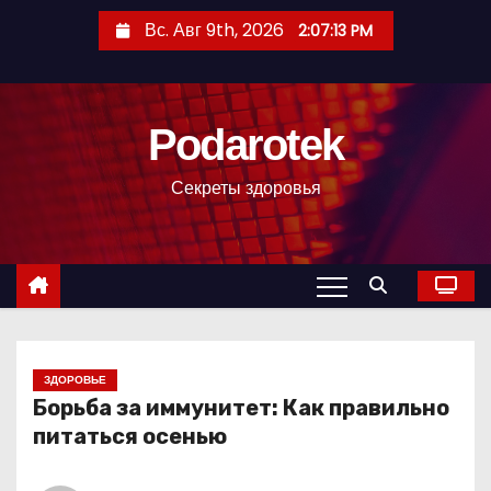
П
Вс. Авг 9th, 2026
2:07:14 PM
е
р
е
Podarotek
й
т
Секреты здоровья
и
к
с
о
д
е
р
ЗДОРОВЬЕ
Борьба за иммунитет: Как правильно
ж
питаться осенью
и
м