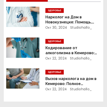
я
п
ЗДОРОВЬЕ
Нарколог на Дом в
о
Новокузнецке: Помощь,
Которая Всегда Рядом
Окт 30, 2024
Studiohallo_
з
а
ЗДОРОВЬЕ
Кодирование от
п
алкоголизма в Кемерово:
Полный путеводитель
Окт 22, 2024
Studiohallo_
и
с
ЗДОРОВЬЕ
Вызов нарколога на дом в
я
Кемерово: Полное
руководство
Окт 22, 2024
Studiohallo_
м