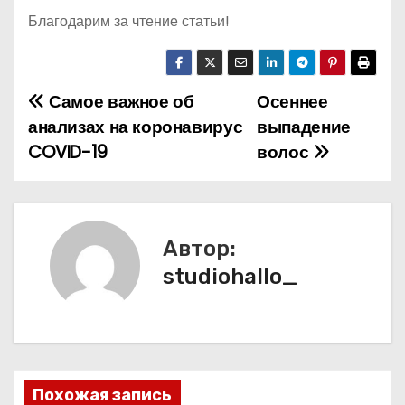
Благодарим за чтение статьи!
Самое важное об
Осеннее
Н
анализах на коронавирус
выпадение
а
COVID-19
волос
в
и
Автор:
г
studiohallo_
а
ц
и
Похожая запись