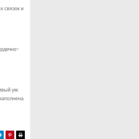
х связок и
ердечно-
ивый ум.
 наполнена