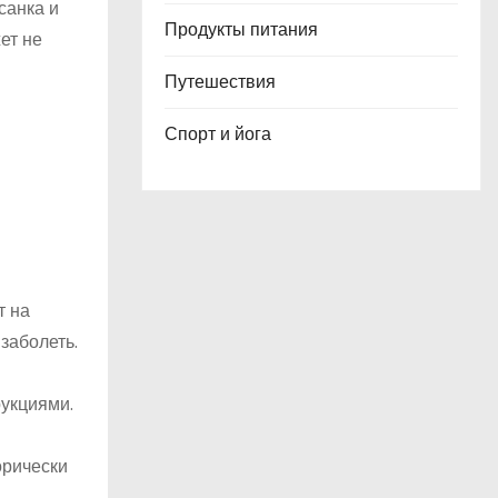
санка и
Продукты питания
ет не
Путешествия
Спорт и йога
т на
заболеть.
укциями.
орически