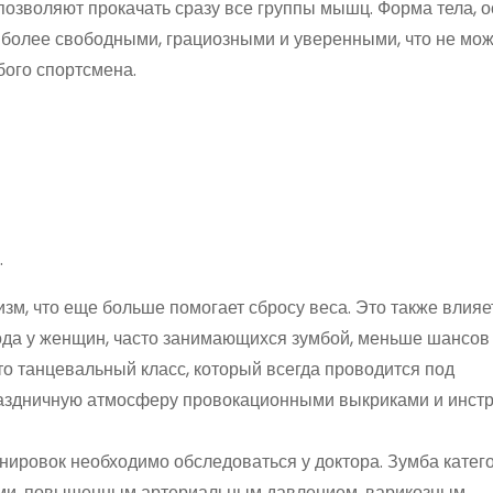
позволяют прокачать сразу все группы мышц. Форма тела, о
 более свободными, грациозными и уверенными, что не мож
бого спортсмена.
.
лизм, что еще больше помогает сбросу веса. Это также влияе
да у женщин, часто занимающихся зумбой, меньше шансов 
то танцевальный класс, который всегда проводится под
аздничную атмосферу провокационными выкриками и инстр
нировок необходимо обследоваться у доктора. Зумба катег
ми, повышенным артериальным давлением, варикозным