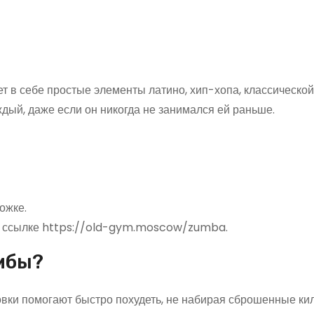
т в себе простые элементы латино, хип-хопа, классическо
дый, даже если он никогда не занимался ей раньше.
ожке.
по ссылке https://old-gym.moscow/zumba.
умбы?
овки помогают быстро похудеть, не набирая сброшенные ки