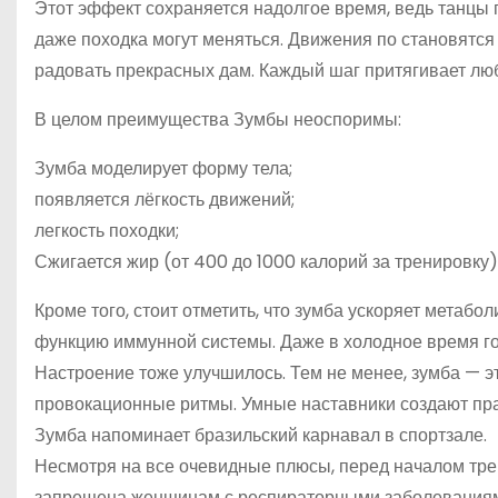
Этот эффект сохраняется надолгое время, ведь танцы 
даже походка могут меняться. Движения по становятся
радовать прекрасных дам. Каждый шаг притягивает лю
В целом преимущества Зумбы неоспоримы:
Зумба моделирует форму тела;
появляется лёгкость движений;
легкость походки;
Сжигается жир (от 400 до 1000 калорий за тренировку)
Кроме того, стоит отметить, что зумба ускоряет метабо
функцию иммунной системы. Даже в холодное время го
Настроение тоже улучшилось. Тем не менее, зумба — э
провокационные ритмы. Умные наставники создают пр
Зумба напоминает бразильский карнавал в спортзале.
Несмотря на все очевидные плюсы, перед началом тре
запрещена женщинам с респираторными заболевания