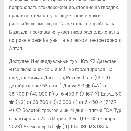
попробовать стеклохождение, стояние на гвоздях,
практики в темноте, поющие чаши и другие
расслабляющие звуки. Такое стоит попробовать.
База для проживания участников расположена на
острове в реке Катунь – этническом центре горного
Алтая.
Доступен Индивидуальный тур
-10%
Дагестан
«Всё включено» за 5 дней Тур гарантирован На
внедорожниках Дагестан, Россия
5 дн.
(12 – 16
декабря и ещё 53 даты)
Давуд 5.0
(42)
от
38 700 ₽
(43 000 ₽)
от 6 450 ₽
(7 167 ₽)
Давуд 5.0
(42)
от 38 700 ₽
(43 000 ₽)
от 6 450 ₽
(7 167
₽)
Золотой треугольник Индии + пляжи ГОА Тур
гарантирован Йога Индия
12 дн.
(19 – 30 октября
2023)
Александр 5.0
(11)
104 989 ₽
8 081 ₽