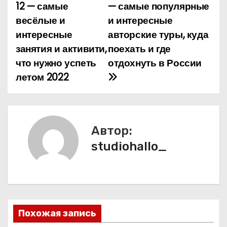
12 — самые
— самые популярные
а
весёлые и
и интересные
интересные
авторские туры, куда
в
занятия и активити,
поехать и где
и
что нужно успеть
отдохнуть в России
летом 2022
г
а
ц
Автор:
и
studiohallo_
я
п
о
Похожая запись