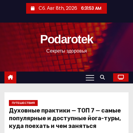
П
Сб. Авг 8th, 2026
6:31:54 AM
е
р
е
Podarotek
й
т
Секреты здоровья
и
к
с
о
д
е
р
ПУТЕШЕСТВИЯ
Духовные практики — ТОП 7 — самые
ж
популярные и доступные йога-туры,
и
куда поехать и чем заняться
м