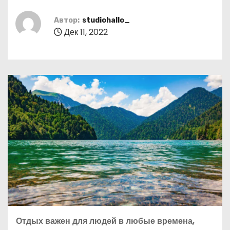
о
м
Автор:
studiohallo_
Дек 11, 2022
у
Отдых важен для людей в любые времена,