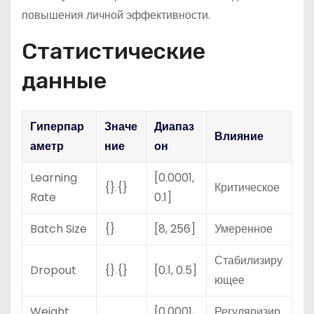
повышения личной эффективности.
Статистические
данные
Гиперпар
Значе
Диапаз
Влияние
аметр
ние
он
Learning
[0.0001,
{}.{}
Критическое
Rate
0.1]
Batch Size
{}
[8, 256]
Умеренное
Стабилизиру
Dropout
{}.{}
[0.1, 0.5]
ющее
Weight
[0.0001,
Регуляризир