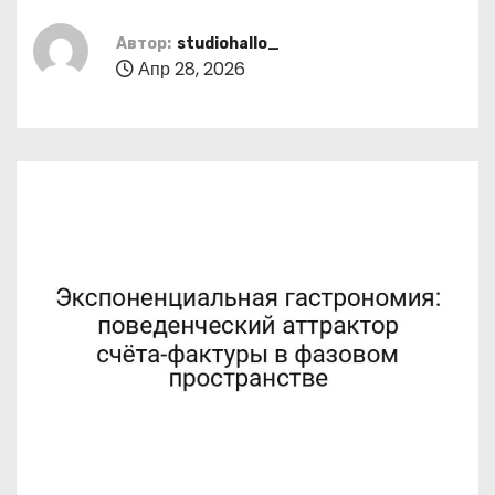
о
м
Автор:
studiohallo_
Апр 28, 2026
у