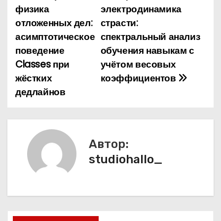
физика
электродинамика
а
отложенных дел:
страсти:
асимптотическое
спектральный анализ
в
поведение
обучения навыкам с
и
Classes при
учётом весовых
жёстких
коэффициентов
г
дедлайнов
а
ц
и
Автор:
studiohallo_
я
п
о