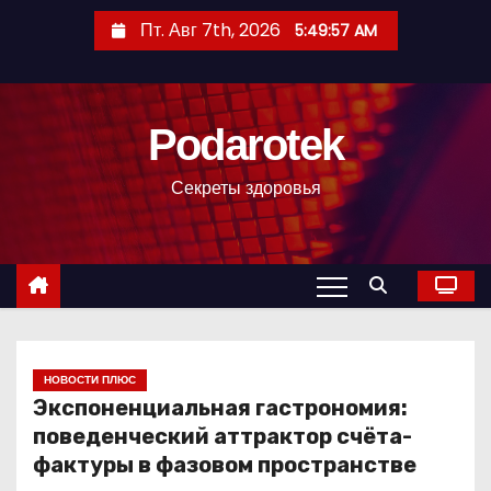
П
Пт. Авг 7th, 2026
5:49:58 AM
е
р
е
Podarotek
й
т
Секреты здоровья
и
к
с
о
д
е
р
НОВОСТИ ПЛЮС
Экспоненциальная гастрономия:
ж
поведенческий аттрактор счёта-
и
фактуры в фазовом пространстве
м