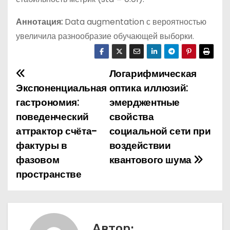
Аннотация:
Data augmentation с вероятностью
увеличила разнообразие обучающей выборки.
Логарифмическая
Н
Экспоненциальная
оптика иллюзий:
а
гастрономия:
эмерджентные
поведенческий
свойства
в
аттрактор счёта-
социальной сети при
и
фактуры в
воздействии
фазовом
квантового шума
г
пространстве
а
ц
и
Автор: