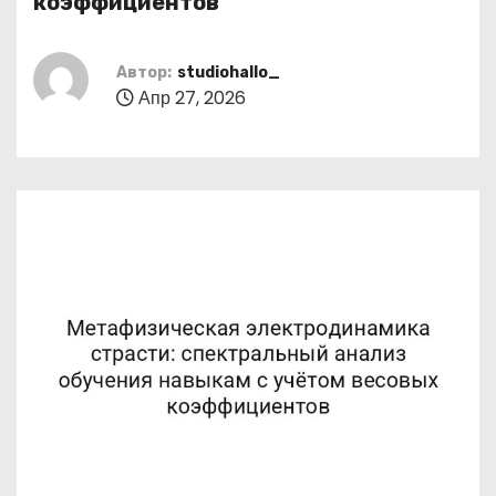
коэффициентов
о
м
Автор:
studiohallo_
у
Апр 27, 2026