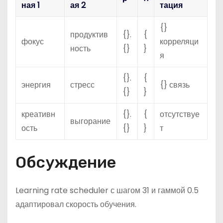
ная 1
ая 2
тация
{}
продуктив
{}.
{
фокус
корреляци
ность
{}
}
я
{}.
{
энергия
стресс
{} связь
{}
}
креативн
{}.
{
отсутствуе
выгорание
ость
{}
}
т
Обсуждение
Learning rate scheduler с шагом 31 и гаммой 0.5
адаптировал скорость обучения.