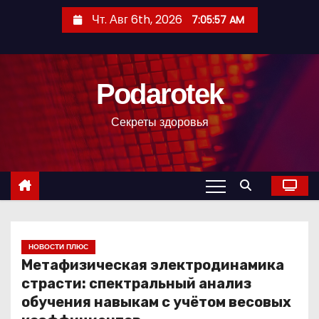
П
Чт. Авг 6th, 2026
7:05:58 AM
е
р
е
Podarotek
й
т
Секреты здоровья
и
к
с
о
д
е
р
НОВОСТИ ПЛЮС
Метафизическая электродинамика
ж
страсти: спектральный анализ
и
обучения навыкам с учётом весовых
м