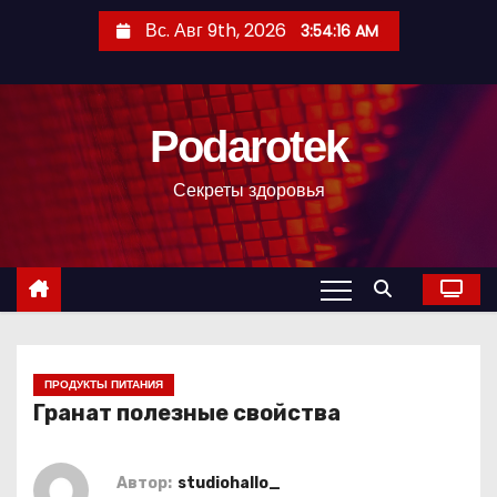
П
Вс. Авг 9th, 2026
3:54:17 AM
е
р
е
Podarotek
й
т
Секреты здоровья
и
к
с
о
д
е
р
ПРОДУКТЫ ПИТАНИЯ
Гранат полезные свойства
ж
и
м
Автор:
studiohallo_