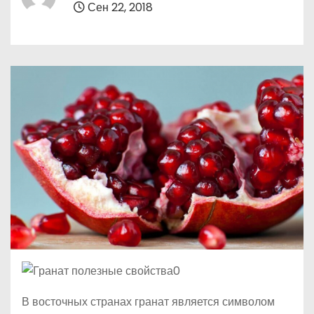
Сен 22, 2018
о
м
у
В восточных странах гранат является символом