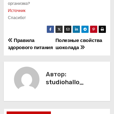
организма?
Источник
Спасибо!
Правила
Полезные свойства
Н
здорового питания
шоколада
а
в
и
Автор:
studiohallo_
г
а
ц