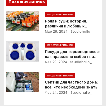
и
Похожая запись
я
ПРОДУКТЫ ПИТАНИЯ
п
Ролл и суши: история,
различия и любовь к
о
японской кухне
Мар 29, 2024
Studiohallo_
з
ПРОДУКТЫ ПИТАНИЯ
а
Посуда для термоподносов:
как правильно выбрать и
п
использовать
Фев 29, 2024
Studiohallo_
и
ПРОДУКТЫ ПИТАНИЯ
с
Септик для частного дома:
все, что необходимо знать
я
Фев 24, 2024
Studiohallo_
м