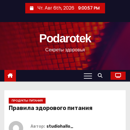
П
Чт. Авг 6th, 2026
9:00:58 PM
е
р
е
Podarotek
й
т
Секреты здоровья
и
к
с
о
д
е
р
ПРОДУКТЫ ПИТАНИЯ
Правила здорового питания
ж
и
м
Автор:
studiohallo_