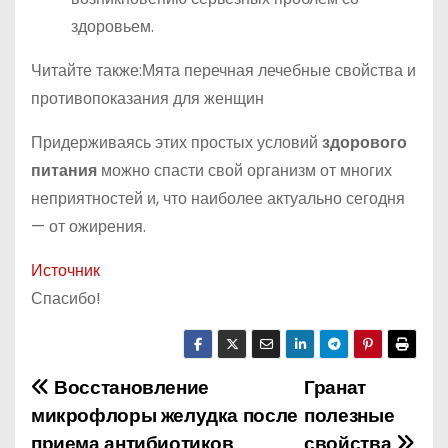
здоровьем.
Читайте также:Мята перечная лечебные свойства и
противопоказания для женщин
Придерживаясь этих простых условий
здорового
питания
можно спасти свой организм от многих
неприятностей и, что наиболее актуально сегодня
— от ожирения.
Источник
Спасибо!
Восстановление
Гранат
Н
микрофлоры желудка после
полезные
а
приема антибиотиков
свойства