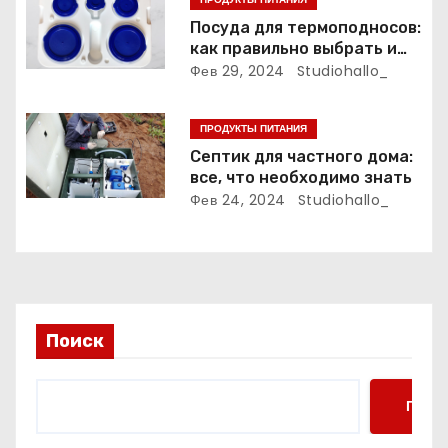
а
Посуда для термоподносов:
п
как правильно выбрать и
использовать
Фев 29, 2024
Studiohallo_
и
с
ПРОДУКТЫ ПИТАНИЯ
Септик для частного дома:
я
все, что необходимо знать
Фев 24, 2024
Studiohallo_
м
Поиск
Поис