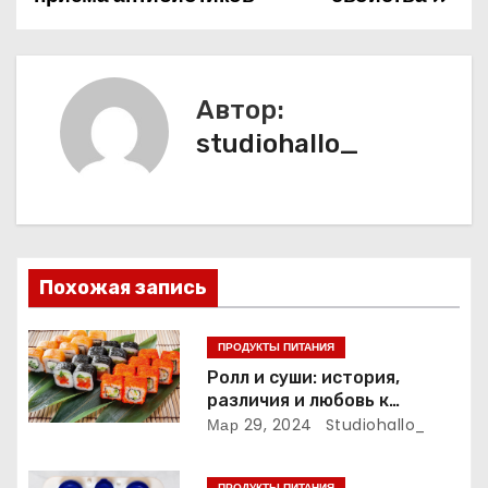
в
и
Автор:
г
studiohallo_
а
ц
и
Похожая запись
я
п
ПРОДУКТЫ ПИТАНИЯ
Ролл и суши: история,
о
различия и любовь к
японской кухне
Мар 29, 2024
Studiohallo_
з
ПРОДУКТЫ ПИТАНИЯ