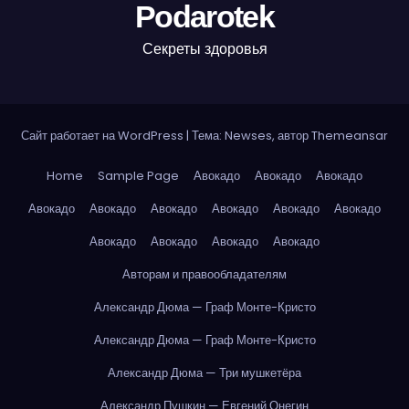
Podarotek
Секреты здоровья
Сайт работает на WordPress
|
Тема: Newses, автор
Themeansar
Home
Sample Page
Авокадо
Авокадо
Авокадо
Авокадо
Авокадо
Авокадо
Авокадо
Авокадо
Авокадо
Авокадо
Авокадо
Авокадо
Авокадо
Авторам и правообладателям
Александр Дюма — Граф Монте-Кристо
Александр Дюма — Граф Монте-Кристо
Александр Дюма — Три мушкетёра
Александр Пушкин — Евгений Онегин