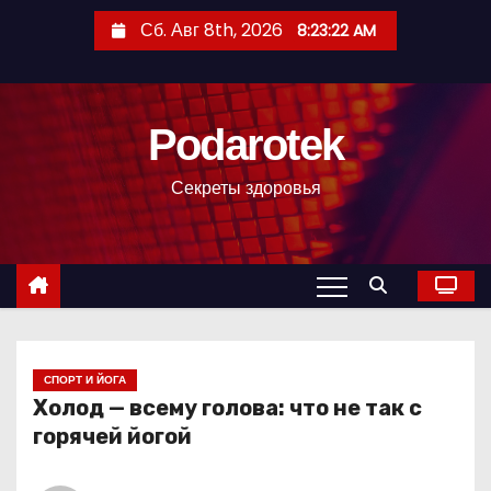
П
Сб. Авг 8th, 2026
8:23:23 AM
е
р
е
Podarotek
й
т
Секреты здоровья
и
к
с
о
д
е
р
СПОРТ И ЙОГА
Холод — всему голова: что не так с
ж
горячей йогой
и
м