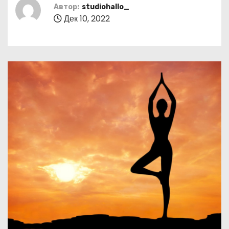
о
Автор:
studiohallo_
Дек 10, 2022
м
у