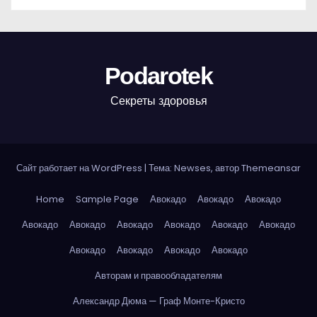
Podarotek
Секреты здоровья
Сайт работает на WordPress
|
Тема: Newses, автор
Themeansar
Home
Sample Page
Авокадо
Авокадо
Авокадо
Авокадо
Авокадо
Авокадо
Авокадо
Авокадо
Авокадо
Авокадо
Авокадо
Авокадо
Авокадо
Авторам и правообладателям
Александр Дюма — Граф Монте-Кристо