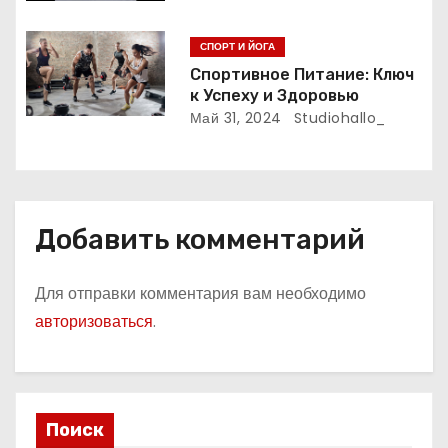
п
и
СПОРТ И ЙОГА
Спортивное Питание: Ключ
с
к Успеху и Здоровью
Май 31, 2024
Studiohallo_
я
м
Добавить комментарий
Для отправки комментария вам необходимо
авторизоваться
.
Поиск