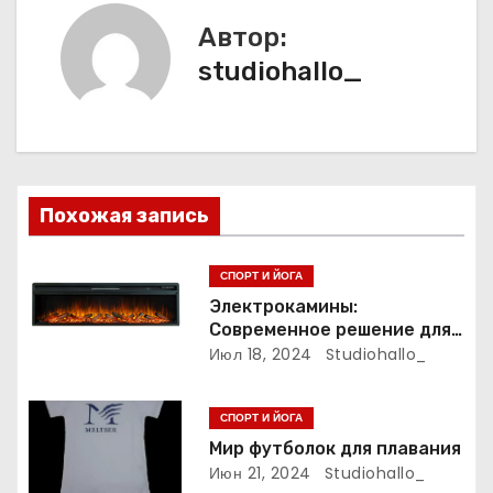
и
Автор:
studiohallo_
г
а
ц
и
Похожая запись
я
СПОРТ И ЙОГА
п
Электрокамины:
Современное решение для
о
уюта и тепла
Июл 18, 2024
Studiohallo_
з
СПОРТ И ЙОГА
а
Мир футболок для плавания
Июн 21, 2024
Studiohallo_