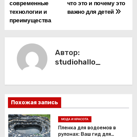
а
современные
что это и почему это
технологии и
важно для детей
в
преимущества
и
г
а
Автор:
studiohallo_
ц
и
я
п
Похожая запись
о
МОДА И КРАСОТА
з
Пленка для водоемов в
рулонах: Ваш гид для