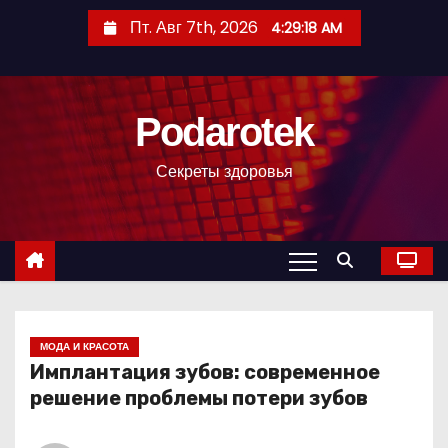
П
Пт. Авг 7th, 2026
4:29:20 AM
е
р
е
Podarotek
й
т
Секреты здоровья
и
к
с
о
д
е
р
МОДА И КРАСОТА
Имплантация зубов: современное
ж
решение проблемы потери зубов
и
м