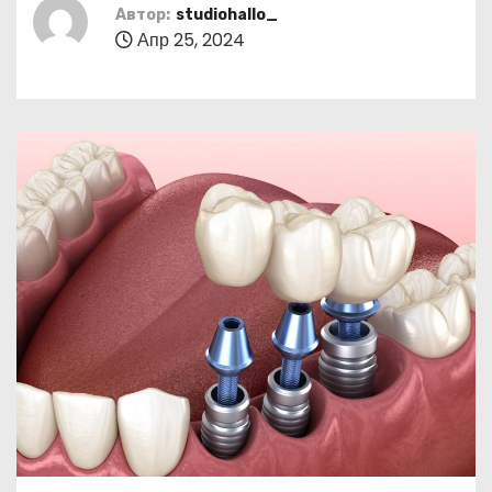
о
Автор:
studiohallo_
Апр 25, 2024
м
у