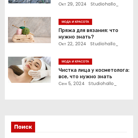
а
выбора и применения
Окт 29, 2024
Studiohallo_
п
МОДА И КРАСОТА
и
Пряжа для вязания: что
нужно знать?
с
Окт 22, 2024
Studiohallo_
я
МОДА И КРАСОТА
м
Чистка лица у косметолога:
все, что нужно знать
Сен 5, 2024
Studiohallo_
Поиск