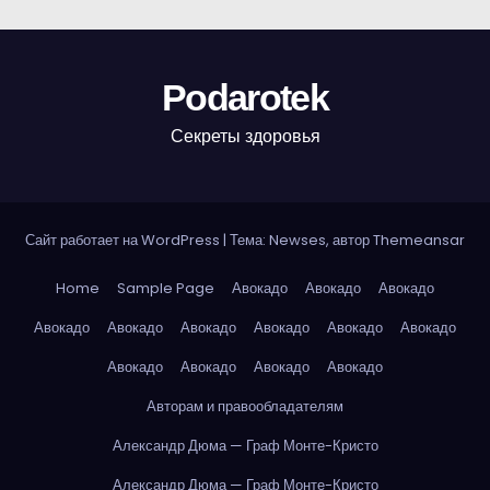
Podarotek
Секреты здоровья
Сайт работает на WordPress
|
Тема: Newses, автор
Themeansar
Home
Sample Page
Авокадо
Авокадо
Авокадо
Авокадо
Авокадо
Авокадо
Авокадо
Авокадо
Авокадо
Авокадо
Авокадо
Авокадо
Авокадо
Авторам и правообладателям
Александр Дюма — Граф Монте-Кристо
Александр Дюма — Граф Монте-Кристо