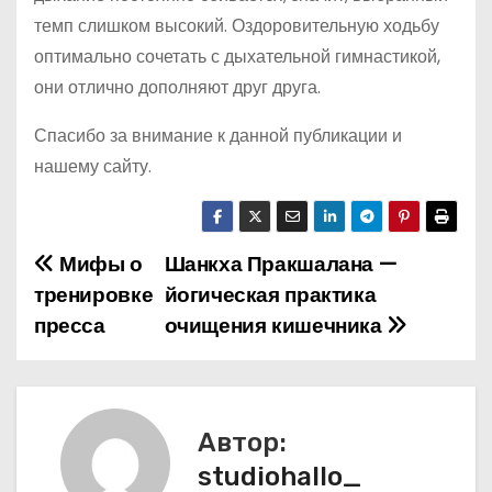
темп слишком высокий. Оздоровительную ходьбу
оптимально сочетать с дыхательной гимнастикой,
они отлично дополняют друг друга.
Спасибо за внимание к данной публикации и
нашему сайту.
Мифы о
Шанкха Пракшалана —
Н
тренировке
йогическая практика
а
пресса
очищения кишечника
в
и
Автор:
г
studiohallo_