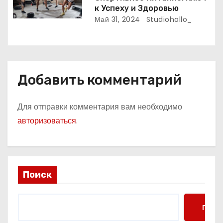
я
к Успеху и Здоровью
Май 31, 2024
Studiohallo_
м
Добавить комментарий
Для отправки комментария вам необходимо
авторизоваться
.
Поиск
Поис