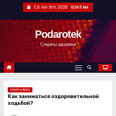
П
Сб. Авг 8th, 2026
9:24:12 AM
е
р
е
Podarotek
й
т
Секреты здоровья
и
к
с
о
д
е
р
СПОРТ И ЙОГА
Как заниматься оздоровительной
ж
ходьбой?
и
м