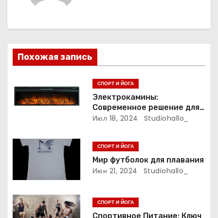
а
ц
и
Похожая запись
я
п
СПОРТ И ЙОГА
Электрокамины:
о
Современное решение для
уюта и тепла
Июл 18, 2024
Studiohallo_
з
а
СПОРТ И ЙОГА
Мир футболок для плавания
п
Июн 21, 2024
Studiohallo_
и
СПОРТ И ЙОГА
с
Спортивное Питание: Ключ