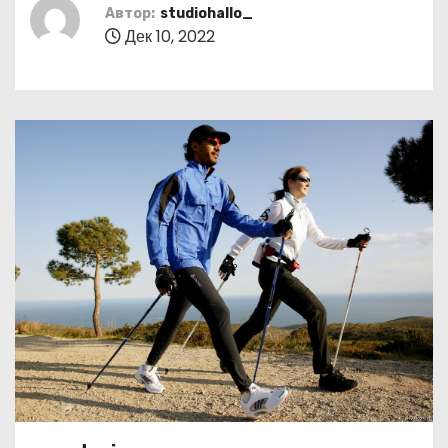
о
Автор:
studiohallo_
Дек 10, 2022
м
у