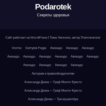
Podarotek
Секреты здоровья
Сайт работает на WordPress
|
Тема: Newses, автор
Themeansar
Home
Sample Page
Авокадо
Авокадо
Авокадо
Авокадо
Авокадо
Авокадо
Авокадо
Авокадо
Авокадо
Авокадо
Авокадо
Авокадо
Авокадо
Авторам и правообладателям
Александр Дюма — Граф Монте-Кристо
Александр Дюма — Граф Монте-Кристо
Александр Дюма — Три мушкетёра