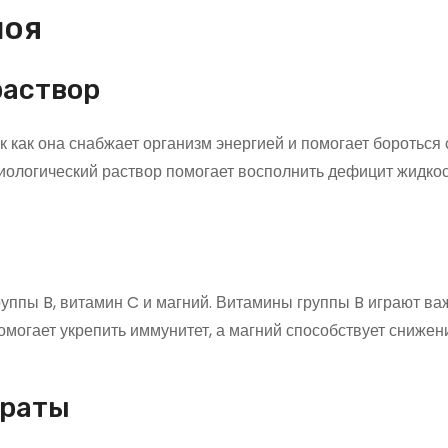
поя
раствор
 как она снабжает организм энергией и помогает бороться 
зиологический раствор помогает восполнить дефицит жидкос
уппы B, витамин C и магний. Витамины группы B играют ва
могает укрепить иммунитет, а магний способствует сниже
араты