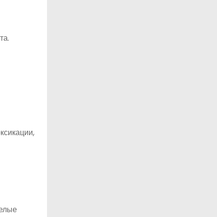
та.
ксикации,
желые