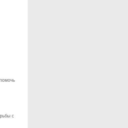
 помочь
рьбы с