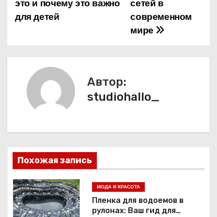
а
это и почему это важно
сетей в
для детей
современном
в
мире
и
г
а
Автор:
studiohallo_
ц
и
я
п
Похожая запись
о
МОДА И КРАСОТА
з
Пленка для водоемов в
рулонах: Ваш гид для