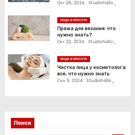
а
выбора и применения
Окт 29, 2024
Studiohallo_
п
МОДА И КРАСОТА
и
Пряжа для вязания: что
нужно знать?
с
Окт 22, 2024
Studiohallo_
я
МОДА И КРАСОТА
м
Чистка лица у косметолога:
все, что нужно знать
Сен 5, 2024
Studiohallo_
Поиск