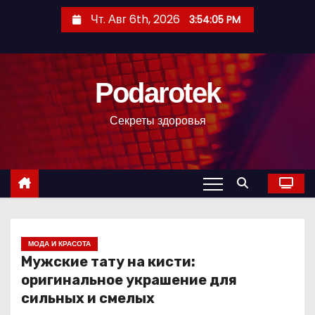
П
Чт. Авг 6th, 2026
3:54:07 PM
е
р
е
Podarotek
й
т
Секреты здоровья
и
к
с
о
д
е
р
МОДА И КРАСОТА
Мужские тату на кисти:
ж
оригинальное украшение для
и
сильных и смелых
м