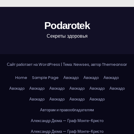
Podarotek
Секреты здоровья
Сайт работает на WordPress
|
Тема: Newses, автор
Themeansar
Home
Sample Page
Авокадо
Авокадо
Авокадо
Авокадо
Авокадо
Авокадо
Авокадо
Авокадо
Авокадо
Авокадо
Авокадо
Авокадо
Авокадо
Авторам и правообладателям
Александр Дюма — Граф Монте-Кристо
Александр Дюма — Граф Монте-Кристо