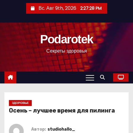
П
Вс. Авг 9th, 2026
2:27:29 PM
е
р
е
Podarotek
й
т
Секреты здоровья
и
к
с
о
д
е
р
ЗДОРОВЬЕ
Осень – лучшее время для пилинга
ж
и
м
Автор:
studiohallo_