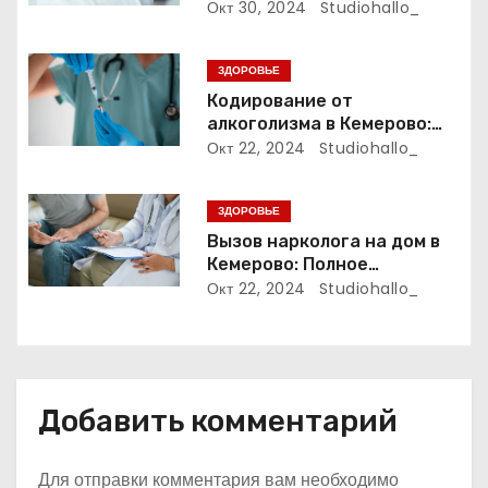
Которая Всегда Рядом
Окт 30, 2024
Studiohallo_
з
а
ЗДОРОВЬЕ
Кодирование от
п
алкоголизма в Кемерово:
Полный путеводитель
Окт 22, 2024
Studiohallo_
и
с
ЗДОРОВЬЕ
Вызов нарколога на дом в
я
Кемерово: Полное
руководство
Окт 22, 2024
Studiohallo_
м
Добавить комментарий
Для отправки комментария вам необходимо