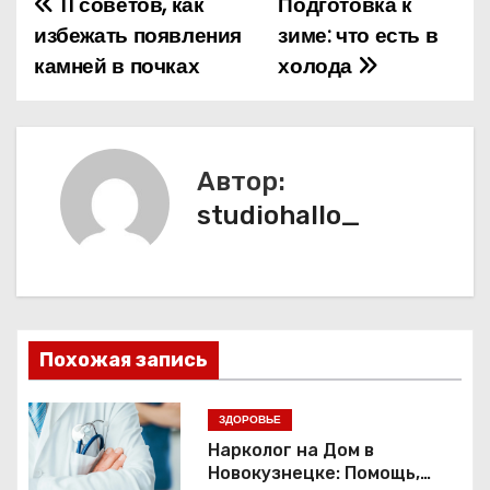
11 советов, как
Подготовка к
Н
избежать появления
зиме: что есть в
а
камней в почках
холода
в
и
Автор:
г
studiohallo_
а
ц
и
Похожая запись
я
п
ЗДОРОВЬЕ
Нарколог на Дом в
о
Новокузнецке: Помощь,