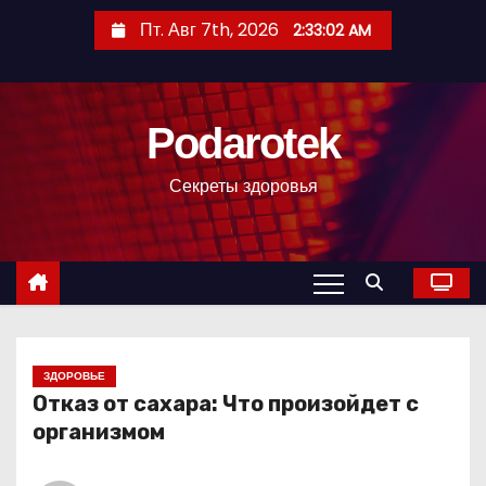
П
Пт. Авг 7th, 2026
2:33:03 AM
е
р
е
Podarotek
й
т
Секреты здоровья
и
к
с
о
д
е
р
ЗДОРОВЬЕ
Отказ от сахара: Что произойдет с
ж
организмом
и
м