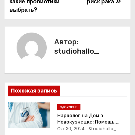
какие пробиотики
риск рака
выбрать?
в
и
г
Автор:
а
studiohallo_
ц
и
я
Похожая запись
п
ЗДОРОВЬЕ
о
Нарколог на Дом в
Новокузнецке: Помощь,
з
Которая Всегда Рядом
Окт 30, 2024
Studiohallo_