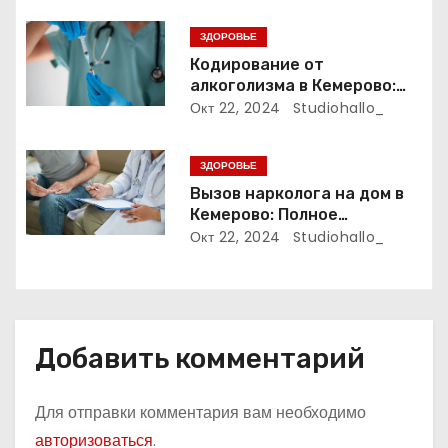
а
ЗДОРОВЬЕ
п
Кодирование от
алкоголизма в Кемерово:
и
Полный путеводитель
Окт 22, 2024
Studiohallo_
с
ЗДОРОВЬЕ
я
Вызов нарколога на дом в
м
Кемерово: Полное
руководство
Окт 22, 2024
Studiohallo_
Добавить комментарий
Для отправки комментария вам необходимо
авторизоваться
.