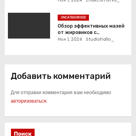
Ноя 1, 2024
Znakcomstva_
м
UNCATEGORISED
Обзор эффективных мазей
от жировиков с
рассасывающим эффектом
Ноя 1, 2024
Studiohallo_
Добавить комментарий
Для отправки комментария вам необходимо
авторизоваться
.
Поиск