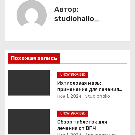
ц
Автор:
и
studiohallo_
я
п
о
Похожая запись
з
UNCATEGORISED
а
Ихтиоловая мазь:
применение для лечения
п
фурункулов
Ноя 1, 2024
Studiohallo_
и
UNCATEGORISED
с
Обзор таблеток для
лечения от ВПЧ
я