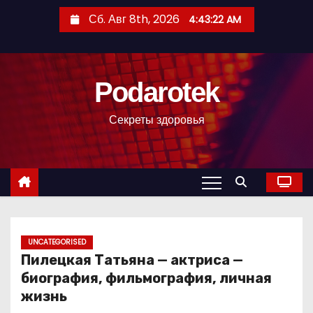
П
Сб. Авг 8th, 2026
4:43:23 AM
е
р
е
Podarotek
й
т
Секреты здоровья
и
к
с
о
д
е
р
UNCATEGORISED
Пилецкая Татьяна — актриса —
ж
биография, фильмография, личная
и
жизнь
м