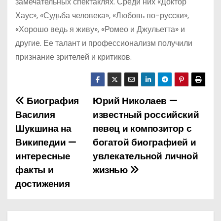
замечательных спектаклях. Среди них «Доктор
Хаус», «Судьба человека», «Любовь по-русски»,
«Хорошо ведь я живу», «Ромео и Джульетта» и
другие. Ее талант и профессионализм получили
признание зрителей и критиков.
Биография
Юрий Николаев —
Н
Василия
известный российский
а
Шукшина на
певец и композитор с
Википедии —
богатой биографией и
в
интересные
увлекательной личной
и
факты и
жизнью
достижения
г
а