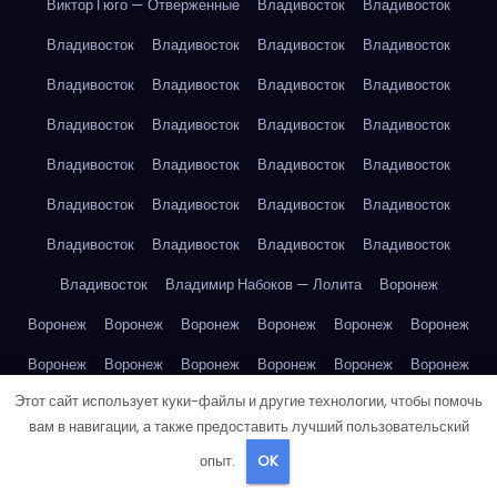
Виктор Гюго — Отверженные
Владивосток
Владивосток
Владивосток
Владивосток
Владивосток
Владивосток
Владивосток
Владивосток
Владивосток
Владивосток
Владивосток
Владивосток
Владивосток
Владивосток
Владивосток
Владивосток
Владивосток
Владивосток
Владивосток
Владивосток
Владивосток
Владивосток
Владивосток
Владивосток
Владивосток
Владивосток
Владивосток
Владимир Набоков — Лолита
Воронеж
Воронеж
Воронеж
Воронеж
Воронеж
Воронеж
Воронеж
Воронеж
Воронеж
Воронеж
Воронеж
Воронеж
Воронеж
Этот сайт использует куки-файлы и другие технологии, чтобы помочь
Воронеж
Воронеж
Воронеж
Воронеж
Воронеж
Воронеж
вам в навигации, а также предоставить лучший пользовательский
Воронеж
Габриэль Гарсиа Маркес — Сто лет одиночества
опыт.
OK
Габриэль Гарсиа Маркес — Сто лет одиночества