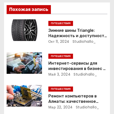
о
з
Похожая запись
а
ПУТЕШЕСТВИЯ
п
Зимние шины Triangle:
Надежность и доступность
и
для зимних дорог
Окт 11, 2024
Studiohallo_
с
ПУТЕШЕСТВИЯ
я
Интернет-сервисы для
инвестирования в бизнес и
м
финансирования
Май 3, 2024
Studiohallo_
организаций
ПУТЕШЕСТВИЯ
Ремонт компьютеров в
Алматы: качественное
обслуживание и надежные
Мар 22, 2024
Studiohallo_
специалисты