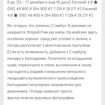
6 дн.
(12 – 17 декабря и ещё 61 дата)
Евгений 4.9
(119)
49 900 ₽
(64 900 ₽)
7 129 ₽
(9 271 ₽)
Евгений
4.9
(119)
49 900 ₽
(64 900 ₽)
7 129 ₽
(9 271 ₽)
Во-вторых, это, конечно, Стамбул. В рекламе не
нуждается: Второй Рим как никак. На майские здесь
особенно хорошо: город уже утопает в зелени, а
погода располагает к многочасовым прогулкам.
Если есть возможность, добавьте к Стамбулу
поездку в Каппадокию. Полетаете на воздушном
шаре, переночуете в отеле, высеченном в скале,
насладитесь видами совершенно киношного
ландшафта вулканического происхождения.
Каппадокия популярное направление для
девичников. Отсюда привозят просто
фантастически красивые фотографии.