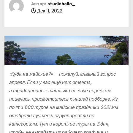
о
Автор:
studiohallo_
Дек 11, 2022
м
у
«Куда на майские?» — пожалуй, главный вопрос
апреля. Если у вас ещё нет ответа,
а традиционные шашлыки на даче порядком
приелись, присмотритесь к нашей подборке. Из
почти 600
туров на майские праздники 2021
мы
отобрали лучшее и сгруппировали по
категориям. Тут и короткие туры на 3 дня,
чтобы не выпадать из рабочего графика, и