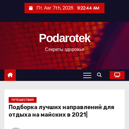
П
Пт. Авг 7th, 2026
9:22:45 AM
е
р
е
Podarotek
й
т
Секреты здоровья
и
к
с
о
д
е
р
ПУТЕШЕСТВИЯ
Подборка лучших направлений для
ж
отдыха на майских в 2021|
и
м