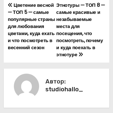
Цветение весной
Этнотуры — ТОП 8 —
Н
— ТОП 5 — самые
самые красивые и
а
популярные страны
незабываемые
для любования
места для
в
цветами, куда ехать
посещения, что
и
и что посмотреть в
посмотреть, почему
весенний сезон
и куда поехать в
г
этнотуре
а
ц
и
Автор:
studiohallo_
я
п