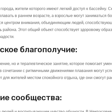
орода, жители которого имеют легкий доступ к бассейну. С
 плавать в раннем возрасте, а взрослые могут заниматься 
ся центром внимания, объединяющим людей, способствую
района. Этот общий объект способствует здоровому образ
адости.
ское благополучие:
ение, но и терапевтическое занятие, которое помогает уме
 в сочетании с ритмичными движениями плавания могут усп
т для жителей местом спокойного отдыха, где они смогут р
ие сообщества:
 людей и воспитывающим чувство общности. В Некрасовке