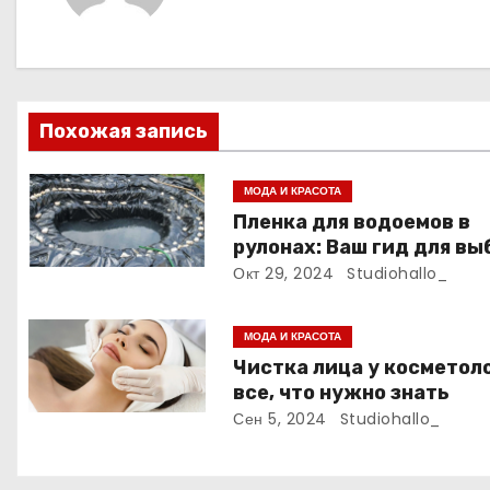
а
ц
и
Похожая запись
я
МОДА И КРАСОТА
п
Пленка для водоемов в
рулонах: Ваш гид для вы
о
и применения
Окт 29, 2024
Studiohallo_
з
МОДА И КРАСОТА
а
Чистка лица у косметоло
все, что нужно знать
п
Сен 5, 2024
Studiohallo_
и