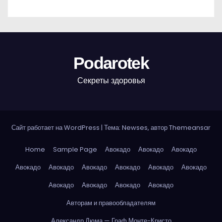
Podarotek
Секреты здоровья
Сайт работает на WordPress
|
Тема: Newses, автор
Themeansar
Home
Sample Page
Авокадо
Авокадо
Авокадо
Авокадо
Авокадо
Авокадо
Авокадо
Авокадо
Авокадо
Авокадо
Авокадо
Авокадо
Авокадо
Авторам и правообладателям
Александр Дюма — Граф Монте-Кристо