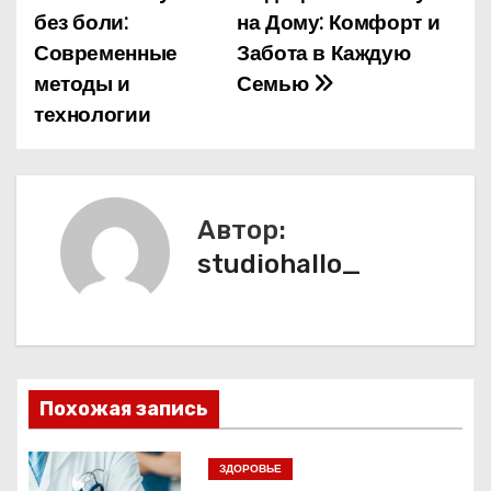
без боли:
на Дому: Комфорт и
а
Современные
Забота в Каждую
методы и
Семью
в
технологии
и
г
а
Автор:
studiohallo_
ц
и
я
п
Похожая запись
о
ЗДОРОВЬЕ