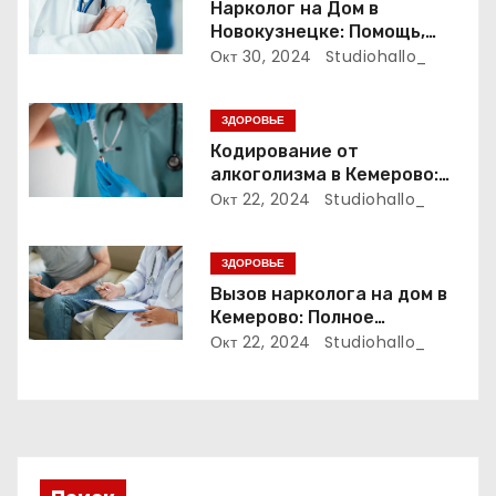
з
Нарколог на Дом в
Новокузнецке: Помощь,
а
Которая Всегда Рядом
Окт 30, 2024
Studiohallo_
п
ЗДОРОВЬЕ
и
Кодирование от
алкоголизма в Кемерово:
с
Полный путеводитель
Окт 22, 2024
Studiohallo_
я
ЗДОРОВЬЕ
м
Вызов нарколога на дом в
Кемерово: Полное
руководство
Окт 22, 2024
Studiohallo_