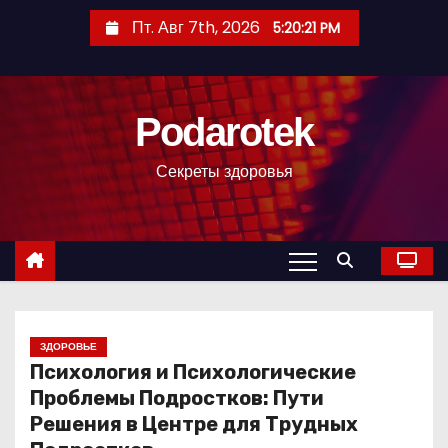
П
Пт. Авг 7th, 2026
5:20:22 PM
е
р
е
Podarotek
й
т
Секреты здоровья
и
к
с
о
д
е
р
ЗДОРОВЬЕ
Психология и Психологические
ж
Проблемы Подростков: Пути
и
Решения в Центре для Трудных
м