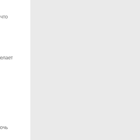
 что
делает
мочь