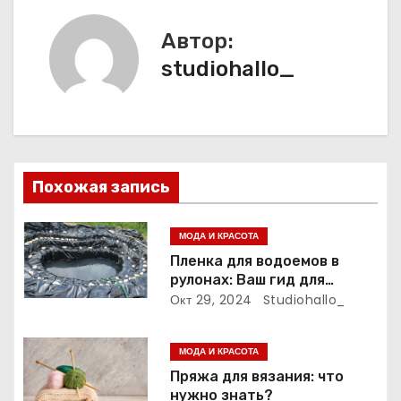
г
Автор:
а
studiohallo_
ц
и
я
Похожая запись
п
МОДА И КРАСОТА
о
Пленка для водоемов в
рулонах: Ваш гид для
з
выбора и применения
Окт 29, 2024
Studiohallo_
а
МОДА И КРАСОТА
п
Пряжа для вязания: что
нужно знать?