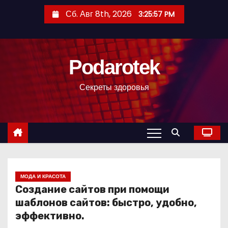
П
Сб. Авг 8th, 2026
3:25:58 PM
е
р
е
Podarotek
й
т
Секреты здоровья
и
к
с
о
д
е
р
МОДА И КРАСОТА
Создание сайтов при помощи
ж
шаблонов сайтов: быстро, удобно,
и
эффективно.
м