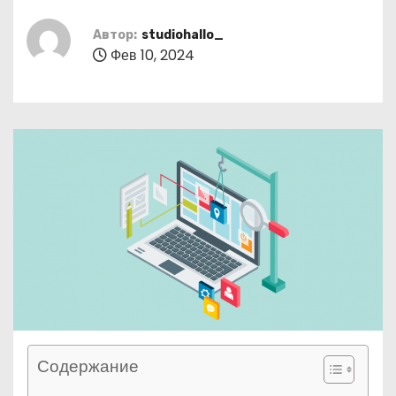
о
м
Автор:
studiohallo_
Фев 10, 2024
у
Содержание