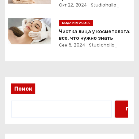
и
Окт 22, 2024
Studiohallo_
с
МОДА И КРАСОТА
я
Чистка лица у косметолога:
м
все, что нужно знать
Сен 5, 2024
Studiohallo_
Поиск
Поис