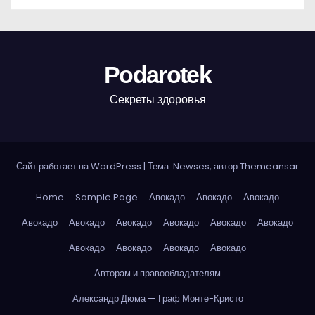
Podarotek
Секреты здоровья
Сайт работает на WordPress
|
Тема: Newses, автор
Themeansar
Home
Sample Page
Авокадо
Авокадо
Авокадо
Авокадо
Авокадо
Авокадо
Авокадо
Авокадо
Авокадо
Авокадо
Авокадо
Авокадо
Авокадо
Авторам и правообладателям
Александр Дюма — Граф Монте-Кристо