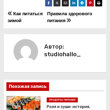
Как питаться
Правила здорового
Н
зимой
питания
а
в
и
Автор:
studiohallo_
г
а
ц
и
Похожая запись
я
ПРОДУКТЫ ПИТАНИЯ
п
Ролл и суши: история,