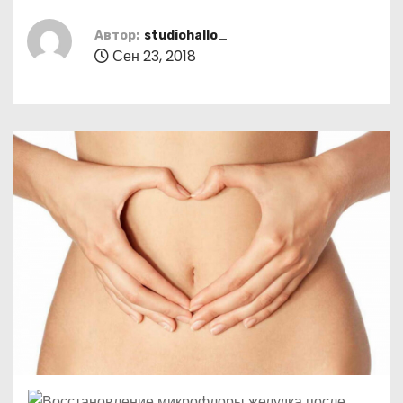
о
м
Автор:
studiohallo_
Сен 23, 2018
у