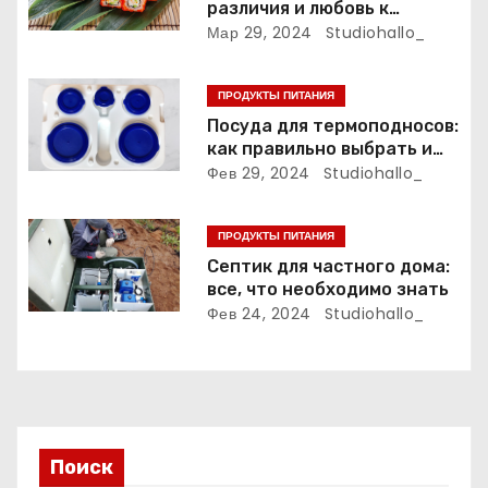
различия и любовь к
о
японской кухне
Мар 29, 2024
Studiohallo_
з
ПРОДУКТЫ ПИТАНИЯ
а
Посуда для термоподносов:
как правильно выбрать и
п
использовать
Фев 29, 2024
Studiohallo_
и
ПРОДУКТЫ ПИТАНИЯ
с
Септик для частного дома:
все, что необходимо знать
я
Фев 24, 2024
Studiohallo_
м
Поиск