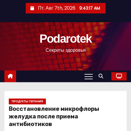
П
Пт. Авг 7th, 2026
9:43:18 AM
е
р
е
Podarotek
й
т
Секреты здоровья
и
к
с
о
д
е
р
ПРОДУКТЫ ПИТАНИЯ
Восстановление микрофлоры
ж
желудка после приема
и
антибиотиков
м