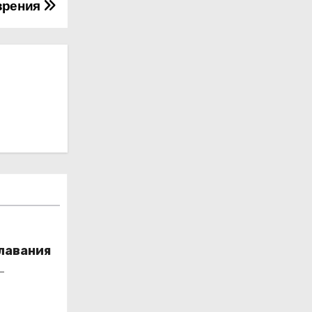
зрения
лавания
_