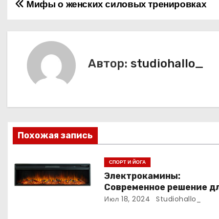
Мифы о женских силовых тренировках
Н
а
в
Автор:
studiohallo_
и
г
а
ц
Похожая запись
и
СПОРТ И ЙОГА
я
Электрокамины:
Современное решение д
п
уюта и тепла
Июл 18, 2024
Studiohallo_
о