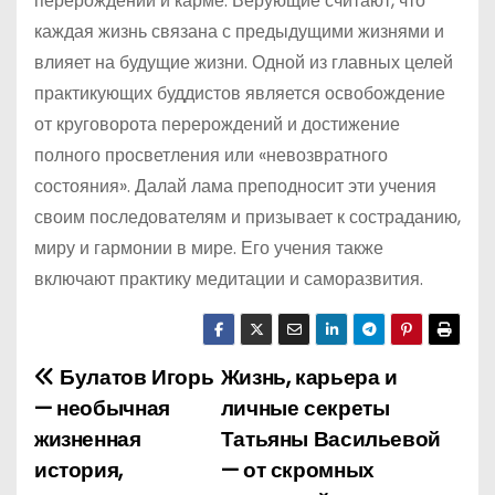
перерождении и карме. Верующие считают, что
каждая жизнь связана с предыдущими жизнями и
влияет на будущие жизни. Одной из главных целей
практикующих буддистов является освобождение
от круговорота перерождений и достижение
полного просветления или «невозвратного
состояния». Далай лама преподносит эти учения
своим последователям и призывает к состраданию,
миру и гармонии в мире. Его учения также
включают практику медитации и саморазвития.
Булатов Игорь
Жизнь, карьера и
Н
— необычная
личные секреты
а
жизненная
Татьяны Васильевой
история,
— от скромных
в