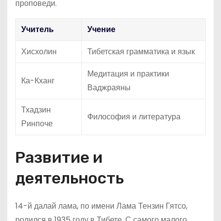
проповеди.
Учитель
Учение
Хисхолин
Тибетская грамматика и язык
Медитация и практики
Ка-Кханг
Ваджраяны
Тхадзин
Философия и литература
Ринпоче
Развитие и
деятельность
14-й далай лама, по имени Лама Тензин Гятсо,
родился в 1935 году в Тибете. С самого малого