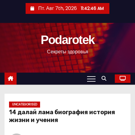
П
Пт. Авг 7th, 2026
11:42:47 AM
е
р
е
Podarotek
й
т
Секреты здоровья
и
к
с
о
д
е
р
UNCATEGORISED
14 далай лама биография история
ж
жизни и учения
и
м