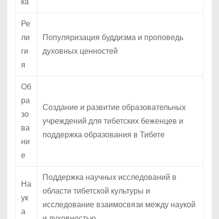
ка
Ре
ли
Популяризация буддизма и проповедь
ги
духовных ценностей
я
Об
ра
Создание и развитие образовательных
зо
учреждений для тибетских беженцев и
ва
поддержка образования в Тибете
ни
е
Поддержка научных исследований в
На
области тибетской культуры и
ук
исследование взаимосвязи между наукой
а
и духовностью