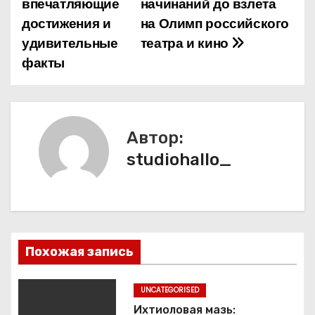
впечатляющие
начинаний до взлета
и
достижения и
на Олимп российского
удивительные
театра и кино
г
факты
а
ц
и
Автор:
studiohallo_
я
п
о
з
Похожая запись
а
UNCATEGORISED
п
Ихтиоловая мазь: