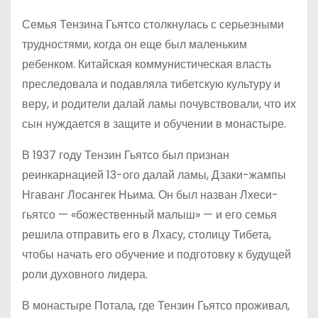
Семья Тензина Гьятсо столкнулась с серьезными
трудностями, когда он еще был маленьким
ребенком. Китайская коммунистическая власть
преследовала и подавляла тибетскую культуру и
веру, и родители далай ламы почувствовали, что их
сын нуждается в защите и обучении в монастыре.
В 1937 году Тензин Гьятсо был признан
реинкарнацией 13-ого далай ламы, Дзаки-жампы
Нгаванг Лосангек Ньима. Он был назван Лхеси-
гьятсо — «божественный малыш» — и его семья
решила отправить его в Лхасу, столицу Тибета,
чтобы начать его обучение и подготовку к будущей
роли духовного лидера.
В монастыре Потала, где Тензин Гьятсо проживал,