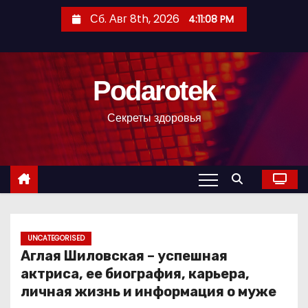
П
Сб. Авг 8th, 2026
4:11:09 PM
е
р
е
Podarotek
й
т
Секреты здоровья
и
к
с
о
д
е
р
UNCATEGORISED
Аглая Шиловская – успешная
ж
актриса, ее биография, карьера,
и
личная жизнь и информация о муже
м