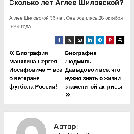
Сколько лет Аглее Шиловской?
Аглее Шиловской 36 лет. Она родилась 28 октября
1984 года.
Биография
Биография
Н
Манякина Сергея
Людмилы
а
Иосифовича — все
Давыдовой все, что
о ветеране
нужно знать о жизни
в
футбола России!
знаменитой актрисы
и
г
а
Автор:
ц