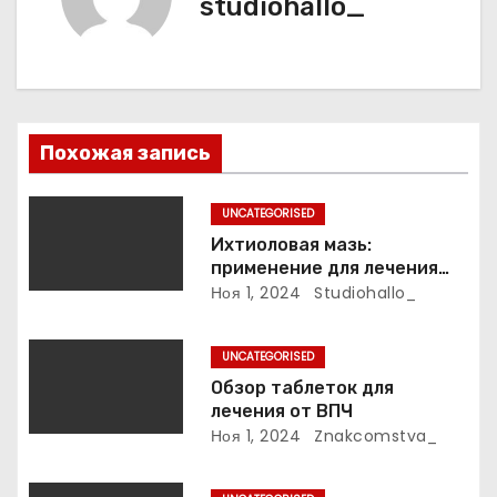
studiohallo_
и
я
п
Похожая запись
о
з
UNCATEGORISED
Ихтиоловая мазь:
а
применение для лечения
фурункулов
Ноя 1, 2024
Studiohallo_
п
и
UNCATEGORISED
Обзор таблеток для
с
лечения от ВПЧ
Ноя 1, 2024
Znakcomstva_
я