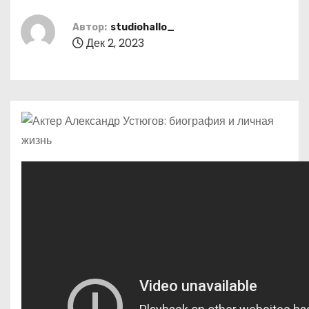
о
м
Автор:
studiohallo_
Дек 2, 2023
у