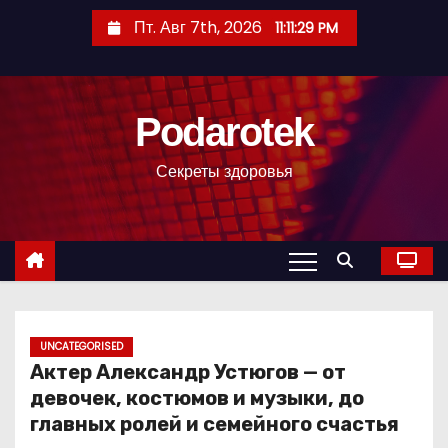
П
Пт. Авг 7th, 2026
11:11:30 PM
е
р
е
Podarotek
й
т
Секреты здоровья
и
к
с
о
д
е
р
UNCATEGORISED
Актер Александр Устюгов — от
ж
девочек, костюмов и музыки, до
и
главных ролей и семейного счастья
м