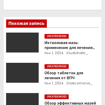
я
п
Похожая запись
о
з
UNCATEGORISED
Ихтиоловая мазь:
а
применение для лечения
фурункулов
Ноя 1, 2024
Studiohallo_
п
и
UNCATEGORISED
Обзор таблеток для
с
лечения от ВПЧ
Ноя 1, 2024
Znakcomstva_
я
м
UNCATEGORISED
Обзор эффективных мазей