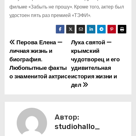
фильме «Забыть не прошу». Кроме того, актер был
удостоен пять раз премией «ТЭФИ».
Перова Елена —
Лука святой —
Н
личная жизнь и
крымский
а
биография.
чудотворец и его
Любопытные факты
удивительная
в
о знаменитой актрисе
история жизни и
и
дел
г
а
Автор:
ц
studiohallo_
и