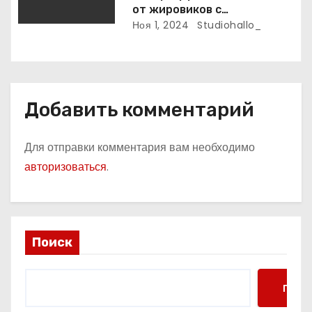
от жировиков с
рассасывающим эффектом
Ноя 1, 2024
Studiohallo_
Добавить комментарий
Для отправки комментария вам необходимо
авторизоваться
.
Поиск
Поис