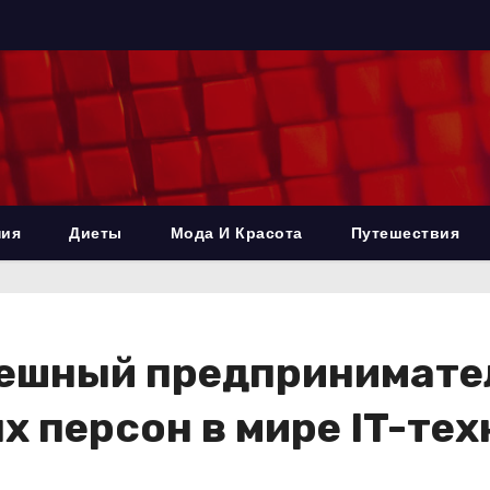
ния
Диеты
Мода И Красота
Путешествия
ешный предпринимател
х персон в мире IT-те