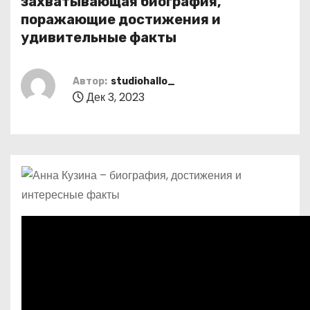
захватывающая биография,
о
поражающие достижения и
м
удивительные факты
у
Автор:
studiohallo_
Дек 3, 2023