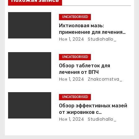
Похожая запись
з
UNCATEGORISED
а
Ихтиоловая мазь:
применение для лечения
п
фурункулов
Ноя 1, 2024
Studiohallo_
и
UNCATEGORISED
с
Обзор таблеток для
лечения от ВПЧ
я
Ноя 1, 2024
Znakcomstva_
м
UNCATEGORISED
Обзор эффективных мазей
от жировиков с
рассасывающим эффектом
Ноя 1, 2024
Studiohallo_