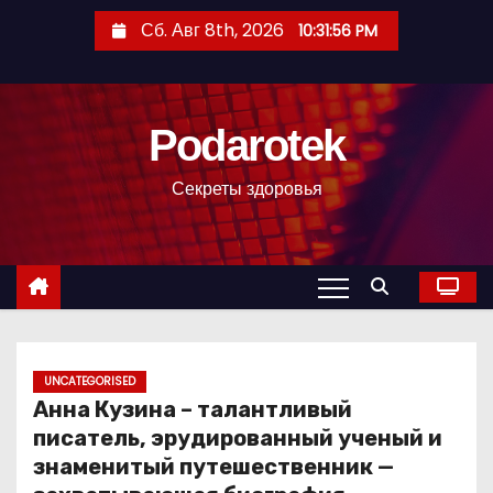
П
Сб. Авг 8th, 2026
10:31:57 PM
е
р
е
Podarotek
й
т
Секреты здоровья
и
к
с
о
д
е
р
UNCATEGORISED
Анна Кузина – талантливый
ж
писатель, эрудированный ученый и
и
знаменитый путешественник —
м