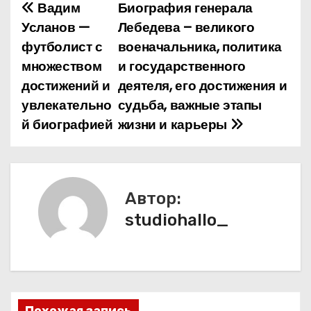
Вадим
Биография генерала
Н
Усланов —
Лебедева – великого
а
футболист с
военачальника, политика
множеством
и государственного
в
достижений и
деятеля, его достижения и
и
увлекательно
судьба, важные этапы
й биографией
жизни и карьеры
г
а
ц
Автор:
и
studiohallo_
я
п
о