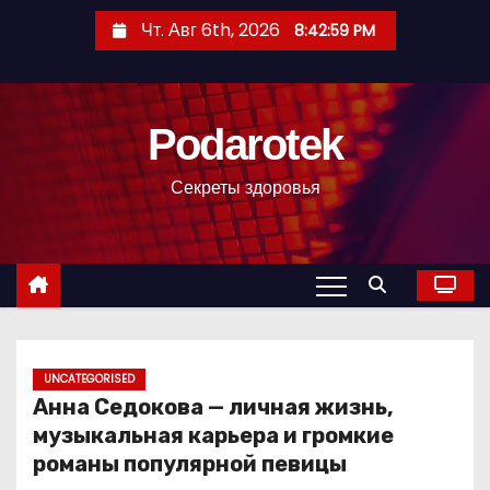
П
Чт. Авг 6th, 2026
8:43:00 PM
е
р
е
Podarotek
й
т
Секреты здоровья
и
к
с
о
д
е
р
UNCATEGORISED
Анна Седокова — личная жизнь,
ж
музыкальная карьера и громкие
и
романы популярной певицы
м