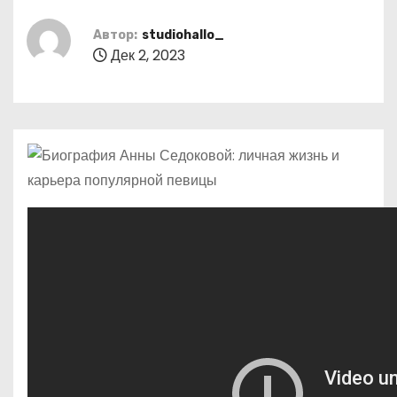
о
м
Автор:
studiohallo_
Дек 2, 2023
у