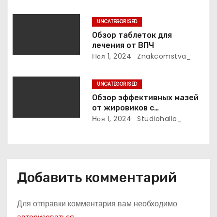
п
UNCATEGORISED
и
Обзор таблеток для
лечения от ВПЧ
с
Ноя 1, 2024
Znakcomstva_
я
UNCATEGORISED
м
Обзор эффективных мазей
от жировиков с
рассасывающим эффектом
Ноя 1, 2024
Studiohallo_
Добавить комментарий
Для отправки комментария вам необходимо