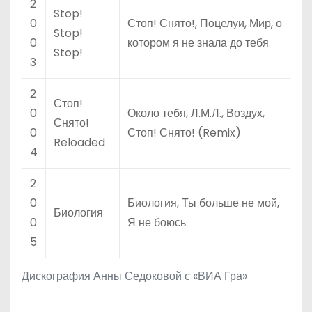
2
Stop!
0
Стоп! Снято!, Поцелуи, Мир, о
Stop!
0
котором я не знала до тебя
Stop!
3
2
Стоп!
0
Около тебя, Л.М.Л., Воздух,
Снято!
0
Стоп! Снято! (Remix)
Reloaded
4
2
0
Биология, Ты больше не мой,
Биология
0
Я не боюсь
5
Дискография Анны Седоковой с «ВИА Гра»