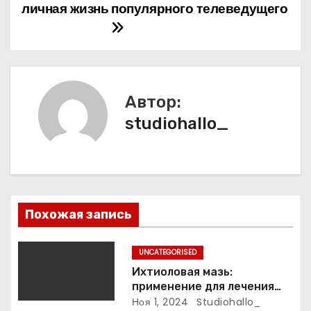
личная жизнь
популярного телеведущего
в
и
г
а
Автор:
studiohallo_
ц
и
я
п
Похожая запись
о
UNCATEGORISED
з
Ихтиоловая мазь:
применение для лечения
а
фурункулов
Ноя 1, 2024
Studiohallo_