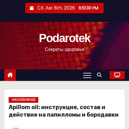
П
Сб. Авг 8th, 2026
6:51:31 PM
е
р
е
Podarotek
й
т
Секреты здоровья
и
к
с
о
д
е
р
UNCATEGORISED
Apillom oil: инструкция, состав и
ж
действие на папилломы и бородавки
и
м