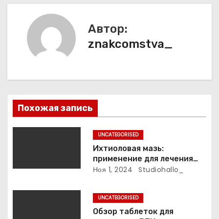
г
а
Автор:
znakcomstva_
ц
и
я
п
Похожая запись
о
UNCATEGORISED
з
Ихтиоловая мазь:
применение для лечения
а
фурункулов
Ноя 1, 2024
Studiohallo_
п
UNCATEGORISED
и
Обзор таблеток для