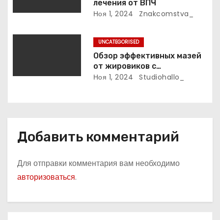
лечения от ВПЧ
с
Ноя 1, 2024
Znakcomstva_
я
UNCATEGORISED
м
Обзор эффективных мазей
от жировиков с
рассасывающим эффектом
Ноя 1, 2024
Studiohallo_
Добавить комментарий
Для отправки комментария вам необходимо
авторизоваться
.