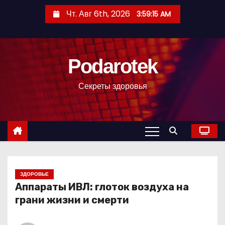
П
Чт. Авг 6th, 2026
3:59:15 AM
е
р
е
Podarotek
й
т
Секреты здоровья
и
к
с
о
д
е
р
ЗДОРОВЬЕ
Аппараты ИВЛ: глоток воздуха на
ж
грани жизни и смерти
и
м