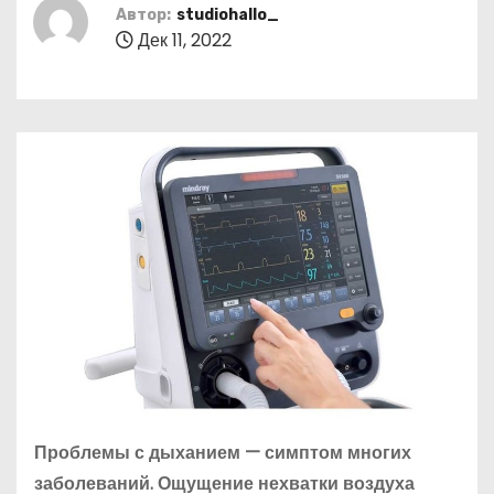
о
Автор:
studiohallo_
Дек 11, 2022
м
у
Проблемы с дыханием — симптом многих
заболеваний. Ощущение нехватки воздуха