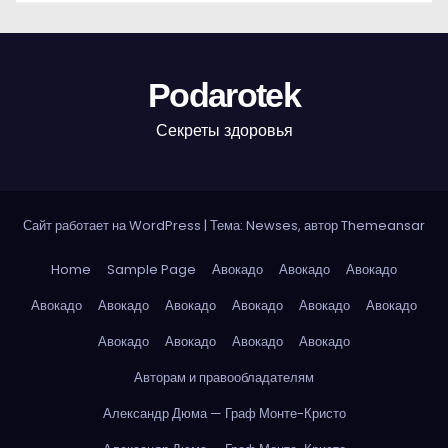
Podarotek
Секреты здоровья
Сайт работает на WordPress
|
Тема: Newses, автор
Themeansar
Home
Sample Page
Авокадо
Авокадо
Авокадо
Авокадо
Авокадо
Авокадо
Авокадо
Авокадо
Авокадо
Авокадо
Авокадо
Авокадо
Авокадо
Авторам и правообладателям
Александр Дюма — Граф Монте-Кристо