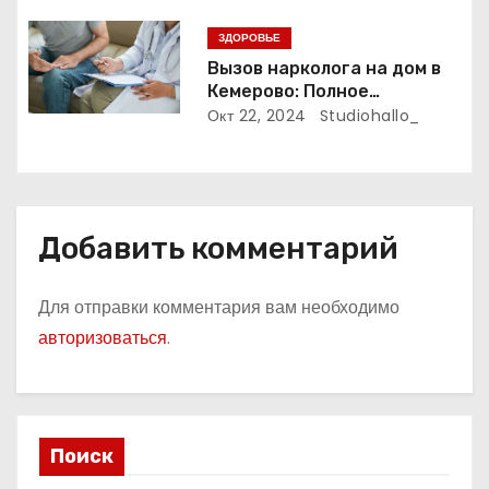
с
ЗДОРОВЬЕ
Вызов нарколога на дом в
я
Кемерово: Полное
руководство
Окт 22, 2024
Studiohallo_
м
Добавить комментарий
Для отправки комментария вам необходимо
авторизоваться
.
Поиск