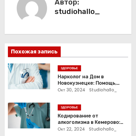
Автор:
г
studiohallo_
а
ц
и
Похожая запись
я
п
ЗДОРОВЬЕ
Нарколог на Дом в
о
Новокузнецке: Помощь,
Которая Всегда Рядом
Окт 30, 2024
Studiohallo_
з
а
ЗДОРОВЬЕ
Кодирование от
п
алкоголизма в Кемерово:
Полный путеводитель
Окт 22, 2024
Studiohallo_
и