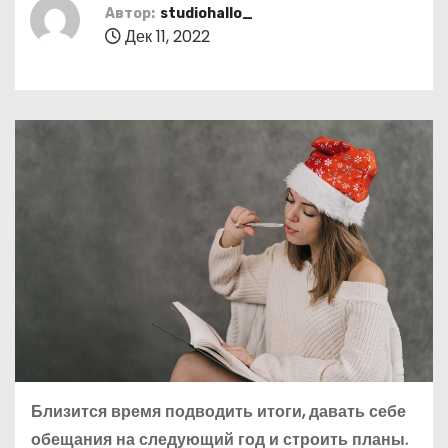
о
Автор:
studiohallo_
Дек 11, 2022
м
у
Близится время подводить итоги, давать себе
обещания на следующий год и строить планы.