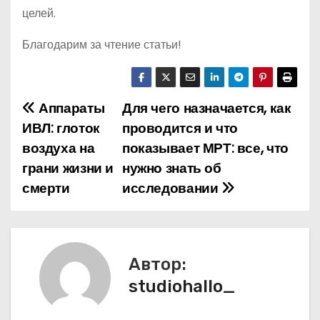
целей.
Благодарим за чтение статьи!
Аппараты
Для чего назначается, как
Н
ИВЛ: глоток
проводится и что
а
воздуха на
показывает МРТ: все, что
грани жизни и
нужно знать об
в
смерти
исследовании
и
г
а
Автор:
studiohallo_
ц