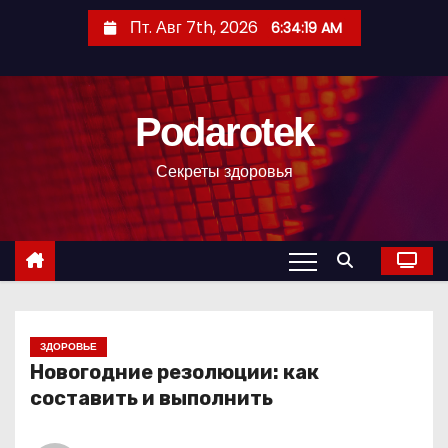
П
Пт. Авг 7th, 2026
6:34:20 AM
е
р
е
Podarotek
й
т
Секреты здоровья
и
к
с
о
д
е
р
ЗДОРОВЬЕ
Новогодние резолюции: как
ж
составить и выполнить
и
м