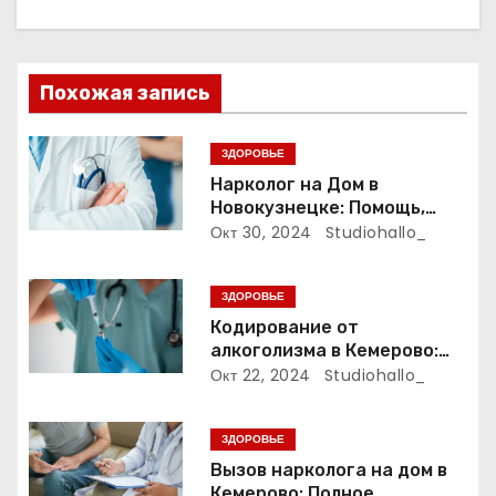
и
я
п
Похожая запись
о
ЗДОРОВЬЕ
з
Нарколог на Дом в
Новокузнецке: Помощь,
а
Которая Всегда Рядом
Окт 30, 2024
Studiohallo_
п
ЗДОРОВЬЕ
и
Кодирование от
алкоголизма в Кемерово:
с
Полный путеводитель
Окт 22, 2024
Studiohallo_
я
ЗДОРОВЬЕ
м
Вызов нарколога на дом в
Кемерово: Полное