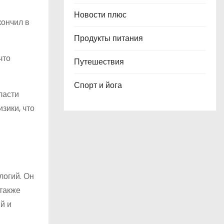
Новости плюс
кончил в
Продукты питания
что
Путешествия
Спорт и йога
ласти
зики, что
логий. Он
также
й и