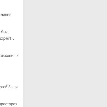
вления
.
н был
Expert»,
стижения и
елей были
просторах