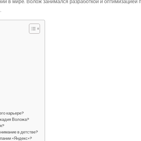
ий в мире. Волож занимался разработкой и оптимизацией 
.
его карьере?
ркадия Воложа?
ья?
внимание в детстве?
мпании «Яндекс»?