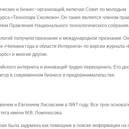
ических и бизнес-организаций, включая Совет по молодым
урса «Технопарк Сколково». Он также является членом пра
лем Правления Национального технологического собрания
ологий получили признание и международное признание. О
е «Человек года в области Интернета» по версии журнала «
рбс» и многие другие.
йского интернета и инноваций трудно переоценить. Его до
фигур в современном бизнесе и предпринимательстве.
ичем и Евгением Лисовским в 1997 году. Все трое основат
тета имени М.В. Ломоносова.
орая была задумана как помощник в поиске информации на 