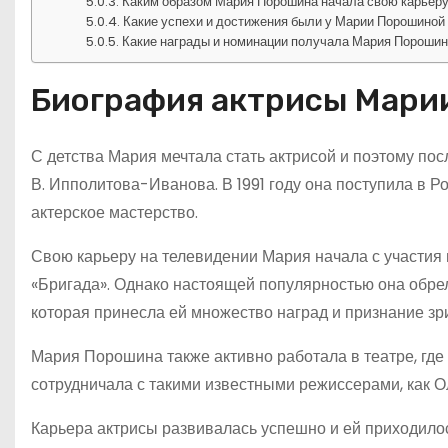
Каким образом Мария Порошина начала свою карьеру
Какие успехи и достижения были у Марии Порошиной
Какие награды и номинации получала Мария Порошин
Биография актрисы Мари
С детства Мария мечтала стать актрисой и поэтому по
В. Ипполитова-Иванова. В 1991 году она поступила в Р
актерское мастерство.
Свою карьеру на телевидении Мария начала с участия в
«Бригада». Однако настоящей популярностью она обре
которая принесла ей множество наград и признание зр
Мария Порошина также активно работала в театре, гд
сотрудничала с такими известными режиссерами, как 
Карьера актрисы развивалась успешно и ей приходило