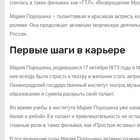
снялась в таких фильмах, как «ТТЛ», «Возвращение Му
Мария Порошина – талантливая и красивая актриса, к
ролями. Она продолжает активную творческую деятельн
России.
Первые шаги в карьере
Мария Порошина, родившаяся 17 октября 1973 года в М
нее всегда была страсть к театру и желание стать актри
Ленинградский государственный институт театра, музык
образование и сумела раскрыть свой талант.
Во время учебы в институте Мария Порошина уже нача
белая и рябой». Ее талант и привлекательность не ост
главные роли в таких фильмах, как «Простые истины» 
В последующие годы Мария Порошина активно развивал