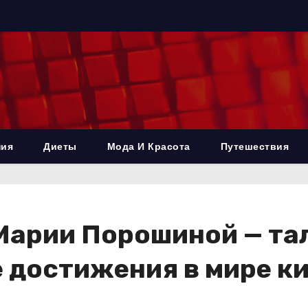
ния
Диеты
Мода И Красота
Путешествия
Марии Порошиной — та
е достижения в мире ки