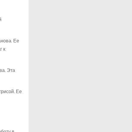
й
нова. Ее
г к
ва. Эта
трисой. Ее
аботу в