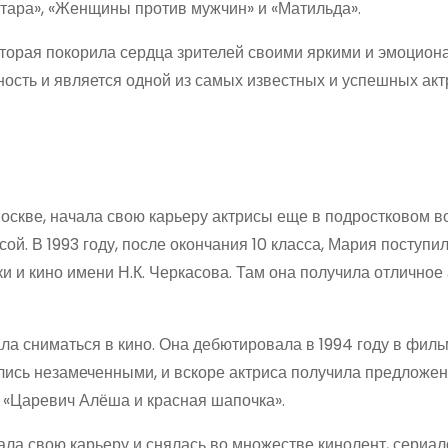
хтара», «Женщины против мужчин» и «Матильда».
оторая покорила сердца зрителей своими яркими и эмоцио
ость и является одной из самых известных и успешных акт
оскве, начала свою карьеру актрисы еще в подростковом во
сой. В 1993 году, после окончания 10 класса, Мария поступи
и и кино имени Н.К. Черкасова. Там она получила отличное
ла сниматься в кино. Она дебютировала в 1994 году в фил
ались незамеченными, и вскоре актриса получила предложе
и «Царевич Алёша и красная шапочка».
а свою карьеру и снялась во множестве кинолент, сериал