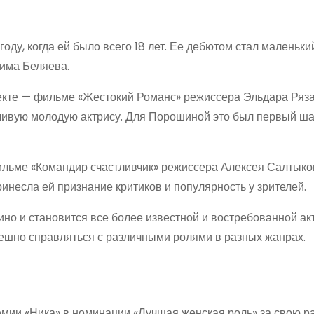
ду, когда ей было всего 18 лет. Ее дебютом стал маленьки
има Беляева.
екте — фильме «Жестокий Романс» режиссера Эльдара Ряза
тливую молодую актрису. Для Порошиной это был первый ша
фильме «Командир счастливчик» режиссера Алексея Салтыко
инесла ей признание критиков и популярность у зрителей.
ино и становится все более известной и востребованной ак
пешно справляться с различными ролями в разных жанрах.
мии «Ника» в номинации «Лучшая женская роль» за свою р