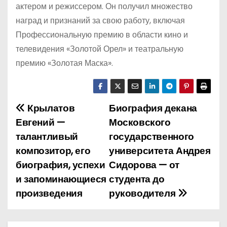
актером и режиссером. Он получил множество
наград и признаний за свою работу, включая
Профессиональную премию в области кино и
телевидения «Золотой Орел» и театральную
премию «Золотая Маска».
Крылатов
Биография декана
Н
Евгений —
Московского
а
талантливый
государственного
композитор, его
университета Андрея
в
биография, успехи
Сидорова — от
и
и запоминающиеся
студента до
произведения
руководителя
г
а