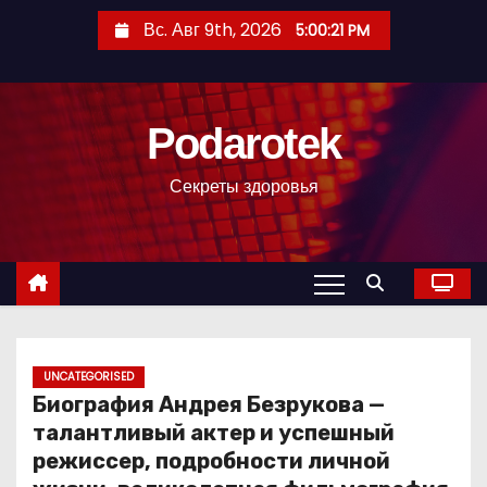
П
Вс. Авг 9th, 2026
5:00:22 PM
е
р
е
Podarotek
й
т
Секреты здоровья
и
к
с
о
д
е
р
UNCATEGORISED
Биография Андрея Безрукова —
ж
талантливый актер и успешный
и
режиссер, подробности личной
м