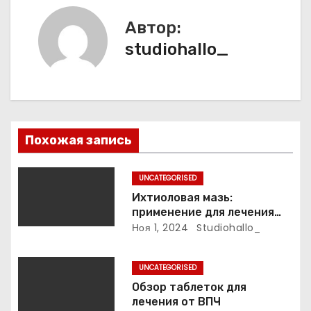
ц
Автор:
и
studiohallo_
я
п
о
Похожая запись
з
UNCATEGORISED
а
Ихтиоловая мазь:
применение для лечения
п
фурункулов
Ноя 1, 2024
Studiohallo_
и
UNCATEGORISED
с
Обзор таблеток для
лечения от ВПЧ
я