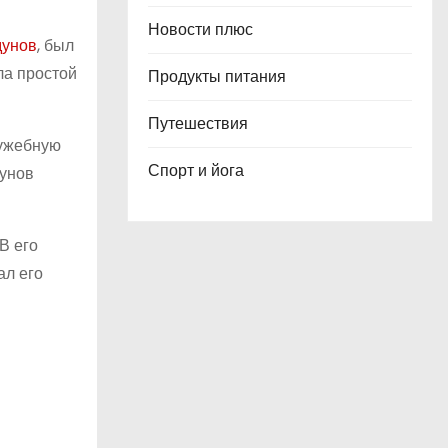
Новости плюс
дунов
, был
ла простой
Продукты питания
Путешествия
лужебную
Спорт и йога
дунов
В его
ал его