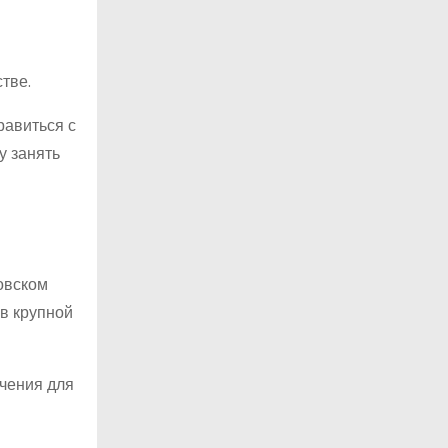
тве.
равиться с
у занять
овском
в крупной
чения для