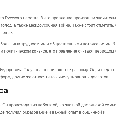
тр Русского царства. В его правление произошли значител
 голод, а также междоусобная война. Также стоит отметить, 
ановых.
 большими трудностями и общественными потрясениями. В 
ком политическом кризисе, его правление считают периодом
Федоровича Годунова оценивают по-разному. Одни видят в
рм, другие же относят его к числу тиранов и деспотов.
са
. Он происходил из небогатой, но знатной дворянской семьи
где получил образование и важный опыт в общинной и