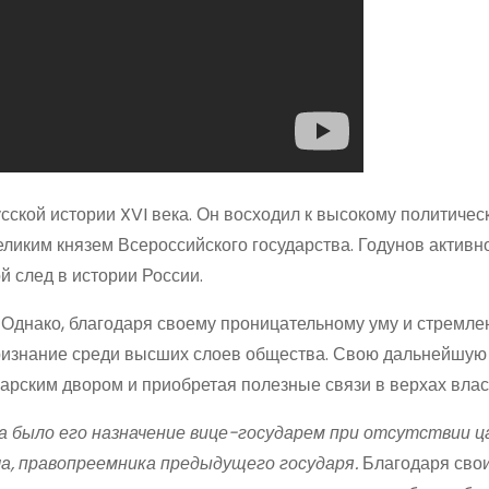
кой истории XVI века. Он восходил к высокому политичес
еликим князем Всероссийского государства. Годунов активн
й след в истории России.
 Однако, благодаря своему проницательному уму и стремле
признание среди высших слоев общества. Свою дальнейшую
 царским двором и приобретая полезные связи в верхах влас
ча было его назначение вице-государем при отсутствии ц
а, правопреемника предыдущего государя.
Благодаря сво