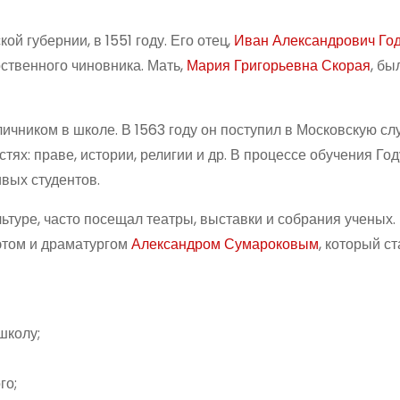
й губернии, в 1551 году. Его отец,
Иван Александрович Го
ственного чиновника. Мать,
Мария Григорьевна Скорая
, бы
личником в школе. В 1563 году он поступил в Московскую с
тях: праве, истории, религии и др. В процессе обучения Го
вых студентов.
ьтуре, часто посещал театры, выставки и собрания ученых. 
этом и драматургом
Александром Сумароковым
, который ст
школу;
го;