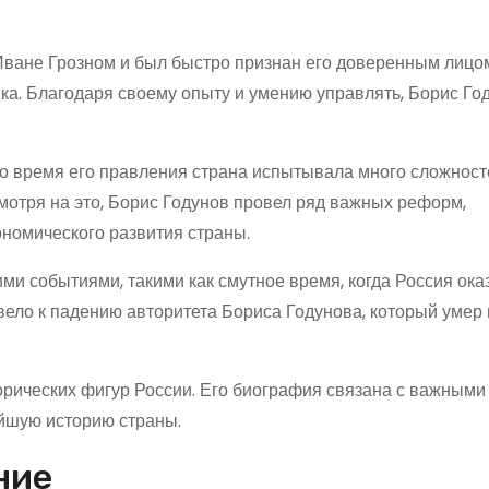
 Иване Грозном и был быстро признан его доверенным лицом
ика. Благодаря своему опыту и умению управлять, Борис Го
Во время его правления страна испытывала много сложност
мотря на это, Борис Годунов провел ряд важных реформ,
ономического развития страны.
и событиями, такими как смутное время, когда Россия ока
вело к падению авторитета Бориса Годунова, который умер 
орических фигур России. Его биография связана с важными
йшую историю страны.
ние