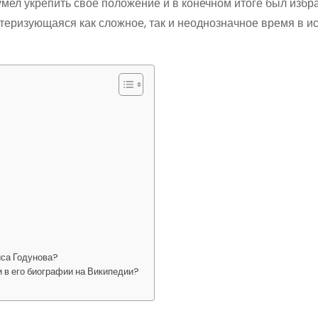
умел укрепить свое положение и в конечном итоге был избр
ктеризующаяся как сложное, так и неоднозначное время в и
иса Годунова?
и в его биографии на Википедии?