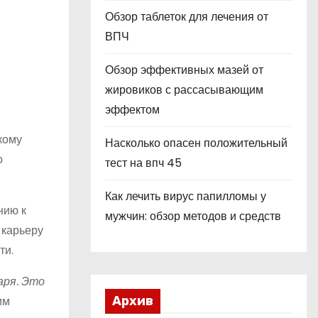
Обзор таблеток для лечения от
ВПЧ
Обзор эффективных мазей от
жировиков с рассасывающим
эффектом
кому
Насколько опасен положительный
о
тест на впч 45
Как лечить вирус папилломы у
нию к
мужчин: обзор методов и средств
 карьеру
ти.
аря. Это
им
Архив