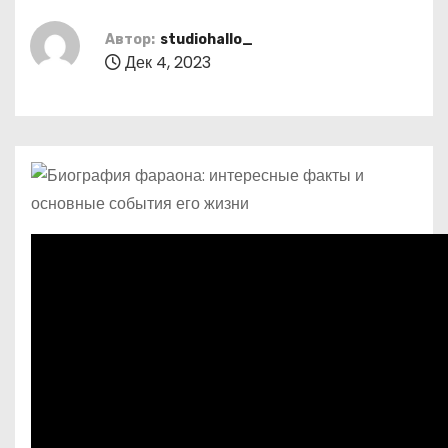
о
м
Автор:
studiohallo_
Дек 4, 2023
у