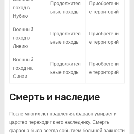
Продолжител
Приобретени
поход в
ьные походы
е территорий
Нубию
Военный
Продолжител
Приобретени
поход в
ьные походы
е территорий
Ливию
Военный
Продолжител
Приобретени
поход на
ьные походы
е территорий
Синаи
Смерть и наследие
После многих лет правления, фараон умирает и
царство переходит к его наследнику. Смерть
фараона была всегда событием большой важности