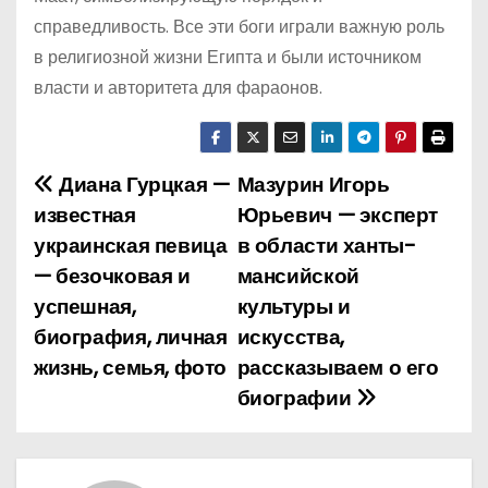
справедливость. Все эти боги играли важную роль
в религиозной жизни Египта и были источником
власти и авторитета для фараонов.
Диана Гурцкая —
Мазурин Игорь
Н
известная
Юрьевич — эксперт
а
украинская певица
в области ханты-
— безочковая и
мансийской
в
успешная,
культуры и
и
биография, личная
искусства,
жизнь, семья, фото
рассказываем о его
г
биографии
а
ц