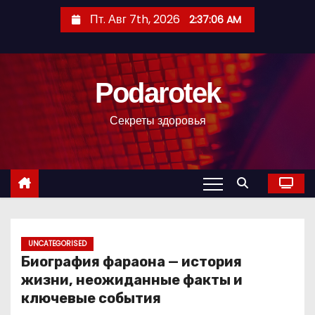
П
Пт. Авг 7th, 2026
2:37:07 AM
е
р
е
Podarotek
й
т
Секреты здоровья
и
к
с
о
д
е
р
UNCATEGORISED
Биография фараона — история
ж
жизни, неожиданные факты и
и
ключевые события
м