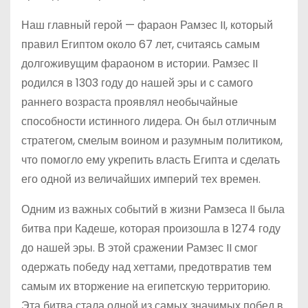
Наш главный герой — фараон Рамзес II, который
правил Египтом около 67 лет, считаясь самым
долгоживущим фараоном в истории. Рамзес II
родился в 1303 году до нашей эры и с самого
раннего возраста проявлял необычайные
способности истинного лидера. Он был отличным
стратегом, смелым воином и разумным политиком,
что помогло ему укрепить власть Египта и сделать
его одной из величайших империй тех времен.
Одним из важных событий в жизни Рамзеса II была
битва при Кадеше, которая произошла в 1274 году
до нашей эры. В этой сражении Рамзес II смог
одержать победу над хеттами, предотвратив тем
самым их вторжение на египетскую территорию.
Эта битва стала одной из самых значимых побед в