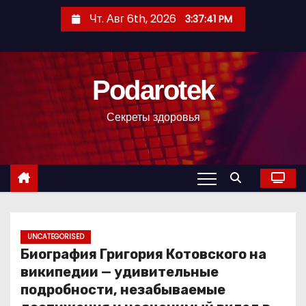
П
Чт. Авг 6th, 2026
3:37:42 PM
е
р
е
Podarotek
й
т
Секреты здоровья
и
к
с
о
д
е
р
UNCATEGORISED
Биография Григория Котовского на
ж
википедии — удивительные
и
подробности, незабываемые
м