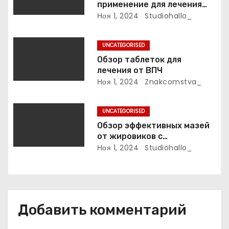
применение для лечения
и
фурункулов
Ноя 1, 2024
Studiohallo_
с
UNCATEGORISED
я
Обзор таблеток для
лечения от ВПЧ
м
Ноя 1, 2024
Znakcomstva_
UNCATEGORISED
Обзор эффективных мазей
от жировиков с
рассасывающим эффектом
Ноя 1, 2024
Studiohallo_
Добавить комментарий