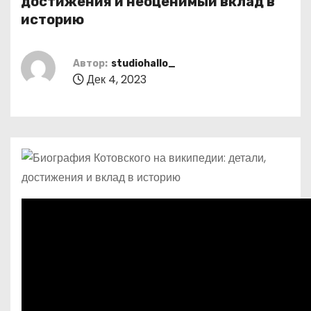
достижения и неоценимый вклад в
о
историю
м
у
Автор:
studiohallo_
Дек 4, 2023