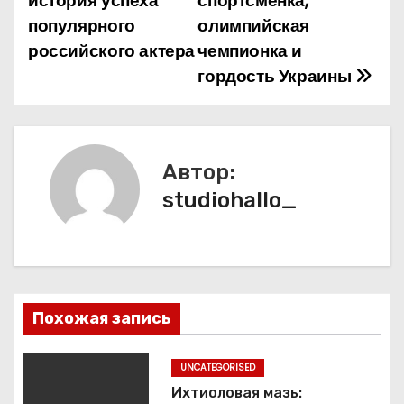
история успеха
спортсменка,
и
популярного
олимпийская
российского актера
чемпионка и
г
гордость Украины
а
ц
и
Автор:
studiohallo_
я
п
о
з
Похожая запись
а
UNCATEGORISED
п
Ихтиоловая мазь: