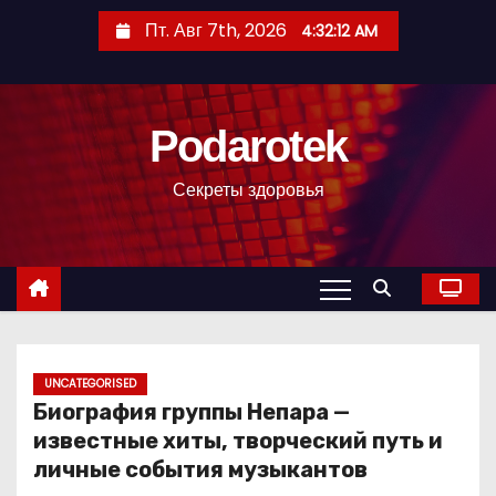
П
Пт. Авг 7th, 2026
4:32:13 AM
е
р
е
Podarotek
й
т
Секреты здоровья
и
к
с
о
д
е
р
UNCATEGORISED
Биография группы Непара —
ж
известные хиты, творческий путь и
и
личные события музыкантов
м