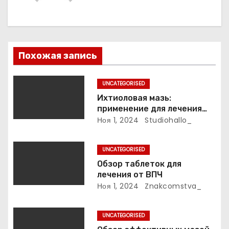
п
о
з
Похожая запись
а
UNCATEGORISED
п
Ихтиоловая мазь:
применение для лечения
и
фурункулов
Ноя 1, 2024
Studiohallo_
с
UNCATEGORISED
я
Обзор таблеток для
лечения от ВПЧ
м
Ноя 1, 2024
Znakcomstva_
UNCATEGORISED