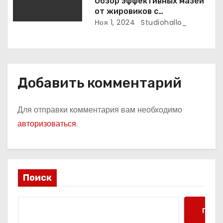
Обзор эффективных мазей
от жировиков с
рассасывающим эффектом
Ноя 1, 2024
Studiohallo_
Добавить комментарий
Для отправки комментария вам необходимо
авторизоваться
.
Поиск
Поис