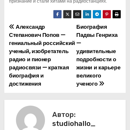
признание и стали хитами на радиостанциях.
Александр
Биография
Н
Степанович Попов —
Падвы Генриха
а
гениальный российский
—
ученый, изобретатель
удивительные
в
радио и пионер
подробности о
и
радиосвязи — краткая
жизни и карьере
биография и
великого
г
достижения
ученого
а
ц
и
Автор:
studiohallo_
я