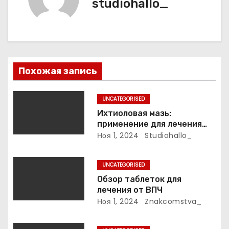
studiohallo_
п
о
з
Похожая запись
а
п
UNCATEGORISED
Ихтиоловая мазь:
и
применение для лечения
фурункулов
Ноя 1, 2024
Studiohallo_
с
я
UNCATEGORISED
Обзор таблеток для
м
лечения от ВПЧ
Ноя 1, 2024
Znakcomstva_