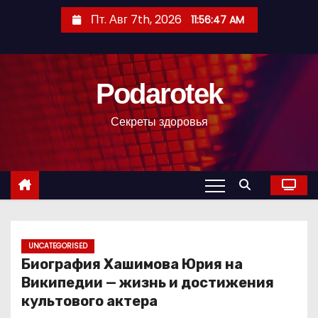
П
Пт. Авг 7th, 2026
11:56:48 AM
е
р
е
Podarotek
й
т
Секреты здоровья
и
к
с
о
д
е
р
UNCATEGORISED
Биография Хашимова Юрия на
ж
Википедии — жизнь и достижения
и
культового актера
м