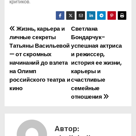
критиков.
Жизнь, карьера и
Светлана
Н
личные секреты
Бондарчук-
а
Татьяны Васильевой
успешная актриса
— от скромных
и режиссер,
в
начинаний до взлета
история ее жизни,
и
на Олимп
карьеры и
российского театра и
счастливые
г
кино
семейные
а
отношения
ц
и
Автор:
я