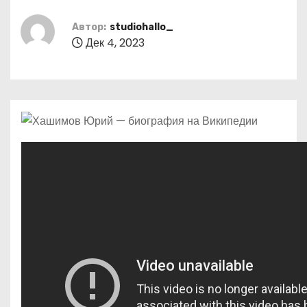
о
м
Автор:
studiohallo_
Дек 4, 2023
у