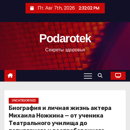
П
Пт. Авг 7th, 2026
2:32:03 PM
е
р
е
Podarotek
й
т
Секреты здоровья
и
к
с
о
д
е
р
UNCATEGORISED
Биография и личная жизнь актера
ж
Михаила Ножкина — от ученика
и
Театрального училища до
м