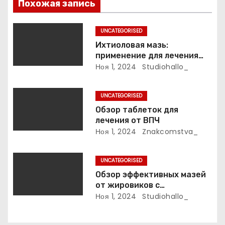
Похожая запись
п
UNCATEGORISED
и
Ихтиоловая мазь:
применение для лечения
с
фурункулов
Ноя 1, 2024
Studiohallo_
я
UNCATEGORISED
м
Обзор таблеток для
лечения от ВПЧ
Ноя 1, 2024
Znakcomstva_
UNCATEGORISED
Обзор эффективных мазей
от жировиков с
рассасывающим эффектом
Ноя 1, 2024
Studiohallo_