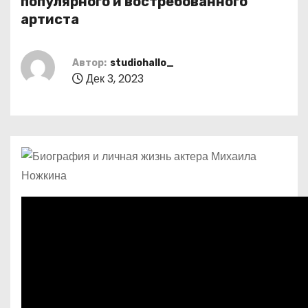
популярного и востребованного
о
артиста
м
у
Автор:
studiohallo_
Дек 3, 2023