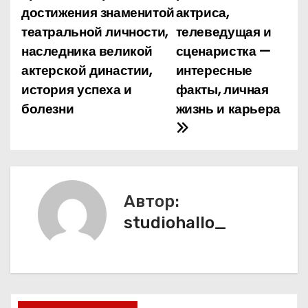
достижения знаменитой
актриса,
в
театральной личности,
телеведущая и
и
наследника великой
сценаристка —
актерской династии,
интересные
г
история успеха и
факты, личная
а
болезни
жизнь и карьера
ц
и
я
Автор:
п
studiohallo_
о
з
а