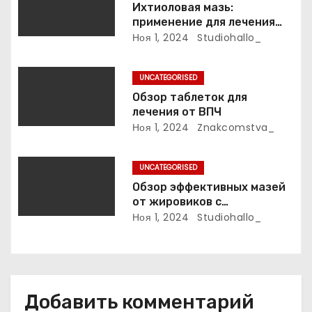
Ихтиоловая мазь:
а
применение для лечения
фурункулов
Ноя 1, 2024
Studiohallo_
п
и
UNCATEGORISED
Обзор таблеток для
с
лечения от ВПЧ
Ноя 1, 2024
Znakcomstva_
я
м
UNCATEGORISED
Обзор эффективных мазей
от жировиков с
рассасывающим эффектом
Ноя 1, 2024
Studiohallo_
Добавить комментарий