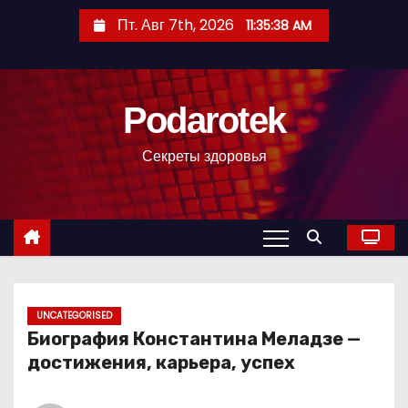
П
Пт. Авг 7th, 2026
11:35:39 AM
е
р
е
Podarotek
й
т
Секреты здоровья
и
к
с
о
д
е
р
UNCATEGORISED
Биография Константина Меладзе —
ж
достижения, карьера, успех
и
м