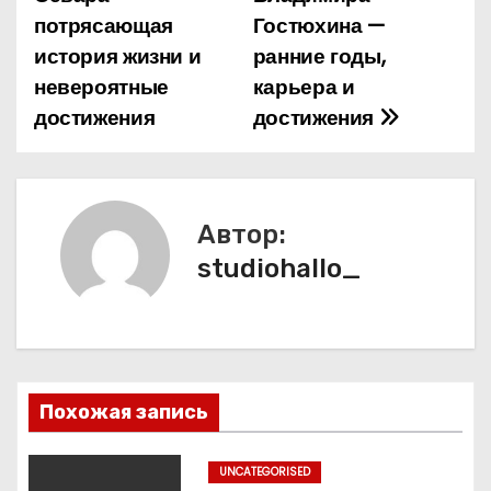
а
потрясающая
Гостюхина —
история жизни и
ранние годы,
в
невероятные
карьера и
и
достижения
достижения
г
а
Автор:
ц
studiohallo_
и
я
п
Похожая запись
о
з
UNCATEGORISED